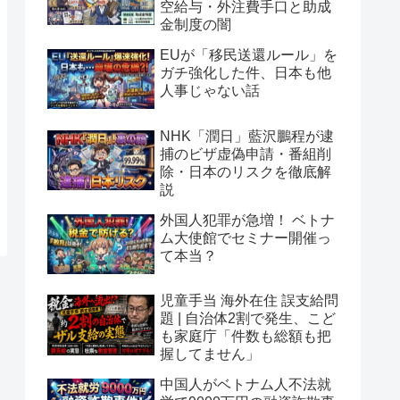
空給与・外注費手口と助成
金制度の闇
EUが「移民送還ルール」を
ガチ強化した件、日本も他
人事じゃない話
NHK「潤日」藍沢鵬程が逮
捕のビザ虚偽申請・番組削
除・日本のリスクを徹底解
説
外国人犯罪が急増！ ベトナ
ム大使館でセミナー開催っ
て本当？
児童手当 海外在住 誤支給問
題 | 自治体2割で発生、こど
も家庭庁「件数も総額も把
握してません」
中国人がベトナム人不法就