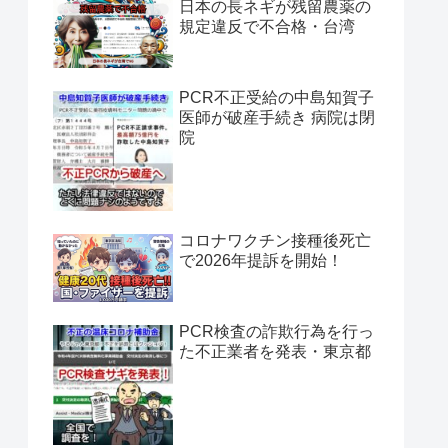
日本の長ネギが残留農薬の
規定違反で不合格・台湾
PCR不正受給の中島知賀子
医師が破産手続き 病院は閉
院
コロナワクチン接種後死亡
で2026年提訴を開始！
PCR検査の詐欺行為を行っ
た不正業者を発表・東京都