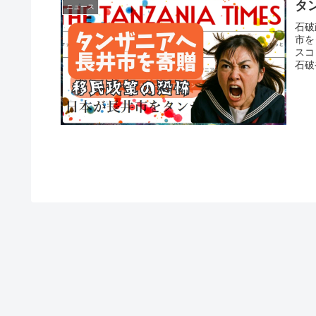
タ
ニュース
石破
市を
スコ
石破