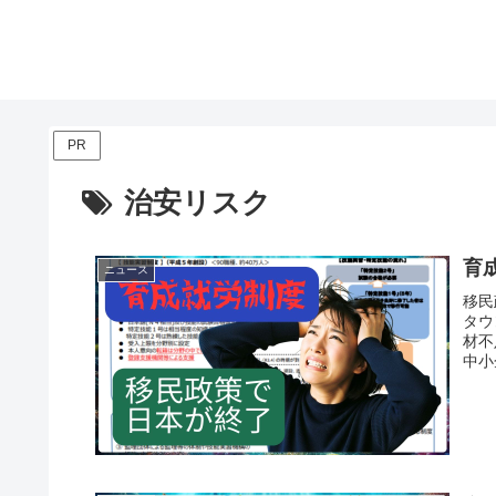
PR
治安リスク
育
ニュース
移民
タウ
材不
中小