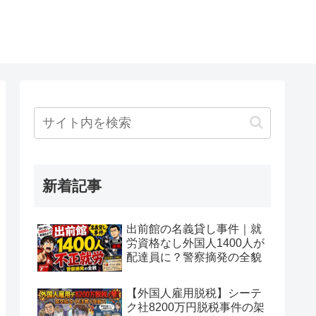
新着記事
出前館の名義貸し事件｜就
労資格なし外国人1400人が
配達員に？警察摘発の全貌
【外国人雇用脱税】シーテ
ク社8200万円脱税事件の架