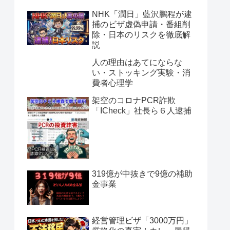
NHK「潤日」藍沢鵬程が逮
捕のビザ虚偽申請・番組削
除・日本のリスクを徹底解
説
人の理由はあてにならな
い・ストッキング実験・消
費者心理学
架空のコロナPCR詐欺
「ICheck」社長ら６人逮捕
319億が中抜きで9億の補助
金事業
経営管理ビザ「3000万円」