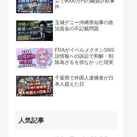
労で9000万円の融資詐欺事
件
玉城デニー沖縄県知事の政
治資金の不記載問題
FDAがイベルメクチンSNS
誤情報への訴訟で和解・削
除為ざるを得なかった現実
千葉県で外国人逮捕者が日
本人超えた日
人気記事