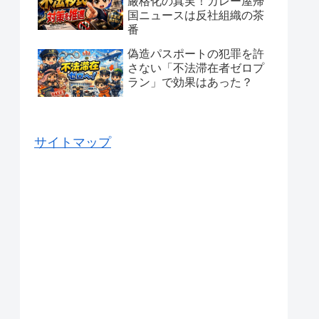
厳格化の真実！カレー屋帰
国ニュースは反社組織の茶
番
偽造パスポートの犯罪を許
さない「不法滞在者ゼロプ
ラン」で効果はあった？
サイトマップ