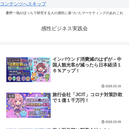
コンテンツへスキップ
桑野一哉がぼっちで研究する人の感性に基づいたマーケティングのあれこれ
感性ビジネス実践会
インバウンド消費減のはずが－中
ニュース
国人観光客が減ったら日本経済１
６％アップ！
2026.03.16
旅行会社「JCIT」コロナ対策詐欺
犯罪
で１億１千万円！
2026.03.09