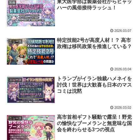
東大医学部は製薬会社からヒャッ
医療
ハーの風俗接待ラッシュ！
2026.03.07
特定技能2号が高度人材！？ 高市
ニュース
政権は移民政策を推進している？
2026.03.04
トランプがイラン独裁ハメネイを
ニュース
討伐！世界は大歓喜も日本のマス
コミは沈黙
2026.03.02
高市首相ギフト騒動で露呈！野党
ニュース
の愉快なブーメランと無意味な国
会を終わらせる3つの視点