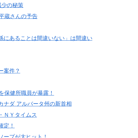
減少の秘策
平蔵さんの予告
係にあることは間違いない」は間違い
ー案件？
口を保健所職員が暴露！
カナダ アルバータ州の新首相
・ＮＹタイムス
確定！
ソープが大ヒット！