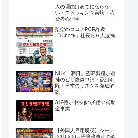
人の理由はあてにならな
い・ストッキング実験・消
費者心理学
架空のコロナPCR詐欺
「ICheck」社長ら６人逮捕
NHK「潤日」藍沢鵬程が逮
捕のビザ虚偽申請・番組削
除・日本のリスクを徹底解
説
319億が中抜きで9億の補助
金事業
【外国人雇用脱税】シーテ
ク社8200万円脱税事件の架