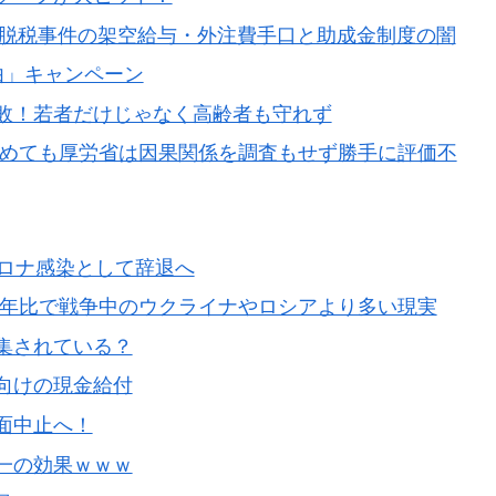
円脱税事件の架空給与・外注費手口と助成金制度の闇
由」キャンペーン
敗！若者だけじゃなく高齢者も守れず
認めても厚労省は因果関係を調査もせず勝手に評価不
コロナ感染として辞退へ
前年比で戦争中のウクライナやロシアより多い現実
集されている？
向けの現金給付
面中止へ！
一の効果ｗｗｗ