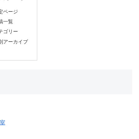
定ページ
稿一覧
テゴリー
別アーカイブ
室