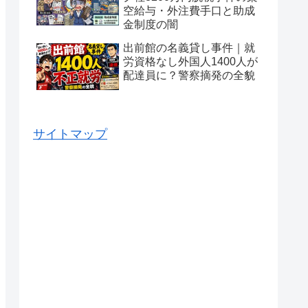
空給与・外注費手口と助成
金制度の闇
出前館の名義貸し事件｜就
労資格なし外国人1400人が
配達員に？警察摘発の全貌
サイトマップ