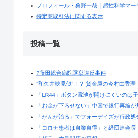
プロフィール・桑野一哉｜感性科学マー
特定商取引法に関する表示
投稿一覧
?藤田総合病院選挙違反事件
“和久井映見似”！？ 貸金庫の今村由香理
「LR44」ボタン電池が開けにくいのは
「お金が下ろせない」中国で銀行再編が
「がんが治る」でフォーデイズが行政処
「コロナ患者は自業自得」と経団連会長