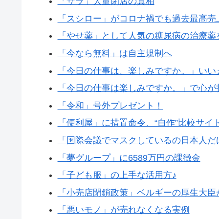
「ザラ」大量閉店の真相
「スシロー」がコロナ禍でも過去最高売
「やせ薬」として人気の糖尿病の治療薬
「今なら無料」は自主規制へ
「今日の仕事は、楽しみですか。」いい
「今日の仕事は楽しみですか。」で心が
「令和」号外プレゼント！
「便利屋」に措置命令、“自作”比較サイ
「国際会議でマスクしているの日本人だ
「夢グループ」に6589万円の課徴金
「子ども服」の上手な活用方♪
「小売店閉鎖政策」ベルギーの厚生大臣
「悪いモノ」が売れなくなる実例