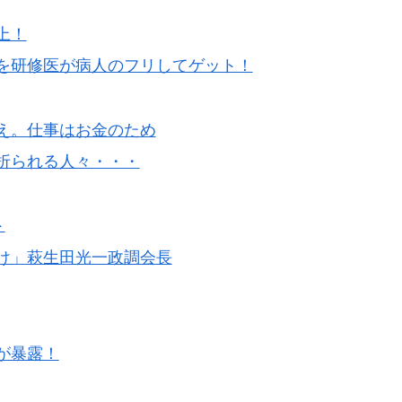
上！
を研修医が病人のフリしてゲット！
え。仕事はお金のため
折られる人々・・・
ト
け」萩生田光一政調会長
が暴露！