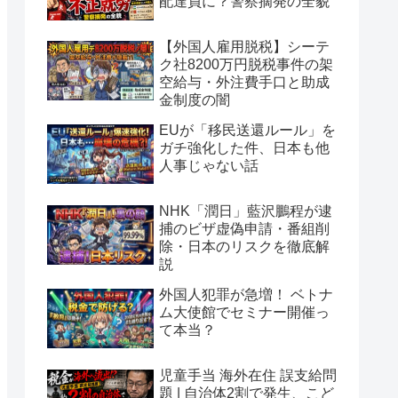
配達員に？警察摘発の全貌
【外国人雇用脱税】シーテ
ク社8200万円脱税事件の架
空給与・外注費手口と助成
金制度の闇
EUが「移民送還ルール」を
ガチ強化した件、日本も他
人事じゃない話
NHK「潤日」藍沢鵬程が逮
捕のビザ虚偽申請・番組削
除・日本のリスクを徹底解
説
外国人犯罪が急増！ ベトナ
ム大使館でセミナー開催っ
て本当？
児童手当 海外在住 誤支給問
題 | 自治体2割で発生、こど