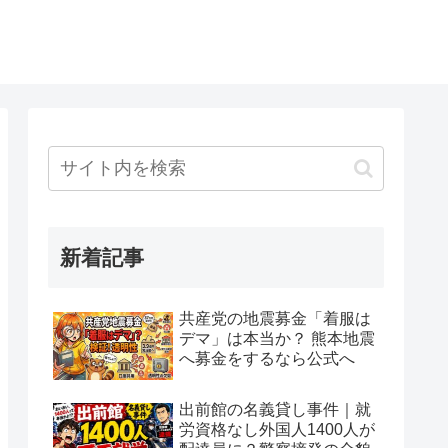
新着記事
共産党の地震募金「着服は
デマ」は本当か？ 熊本地震
へ募金をするなら公式へ
出前館の名義貸し事件｜就
労資格なし外国人1400人が