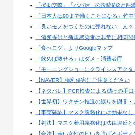
「援助交際」「パパ活」の投稿約2万件
「日本人は90まで働くことになる」竹中
「良いモノをつくたのに売れない」人々
「酒類提供と新規感染者は非常に相関関
「食べログ」よりGoogleマップ
「飲めば痩せる」はダメ・消費者庁
『モーニングショーにクライシスアクタ
【NAVER】権利侵害にご注意ください
【ネタバレ】PCR検査による儲けの手
【世界初】ワクチン推進の誤りを謝罪・
【事実確認】マスク義務化には効果なし
【判決】マスク着用義務化は法律違反と
【合法】若い女性の匂いを嗅げるボディ