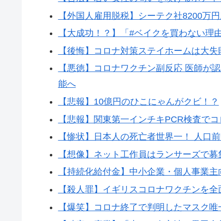
【外国人雇用脱税】シーテク社8200万
【大成功！？】「#ベイクを買わない理
【後悔】コロナ対策ステイホームは大失
【悪徳】コロナワクチン副反応 医師が
能へ
【悲報】10億円のひこにゃんがクビ！？
【悲報】関東第一インチキPCR検査で
【惨状】日本人の死亡者世界一！ 人口
【想像】ネット工作員はランサーズで募
【持続化給付金】中小企業・個人事業主
【殺人罪】イギリスコロナワクチンを全
【爆笑】コロナ終了で判明したマスク唯