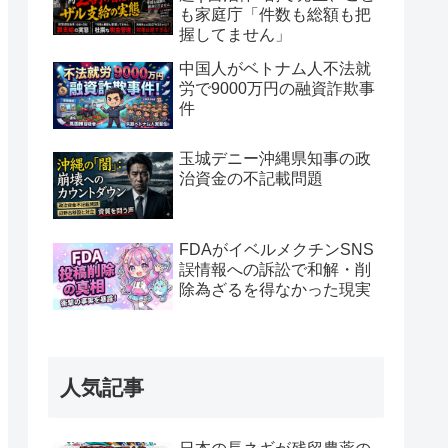
も家庭庁「件数も総額も把
握してません」
中国人がベトナム人不法就
労で9000万円の融資詐欺事
件
玉城デニー沖縄県知事の政
治資金の不記載問題
FDAがイベルメクチンSNS
誤情報への訴訟で和解・削
除為ざるを得なかった現実
人気記事