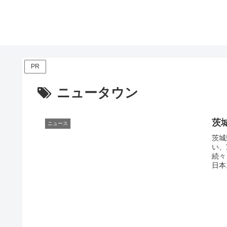
PR
ニュータウン
茨
ニュース
茨城
い、
続々
日本