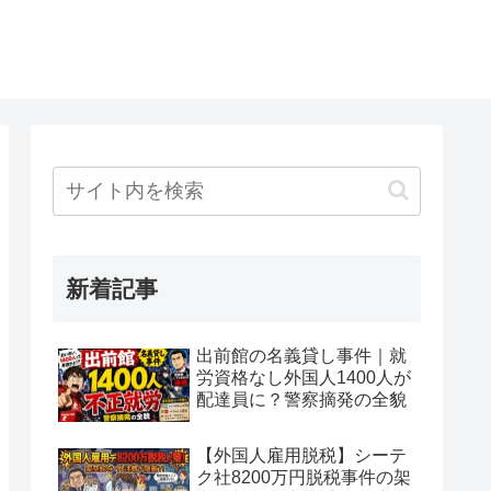
新着記事
出前館の名義貸し事件｜就
労資格なし外国人1400人が
配達員に？警察摘発の全貌
【外国人雇用脱税】シーテ
ク社8200万円脱税事件の架