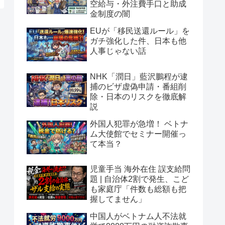
空給与・外注費手口と助成
金制度の闇
EUが「移民送還ルール」を
ガチ強化した件、日本も他
人事じゃない話
NHK「潤日」藍沢鵬程が逮
捕のビザ虚偽申請・番組削
除・日本のリスクを徹底解
説
外国人犯罪が急増！ ベトナ
ム大使館でセミナー開催っ
て本当？
児童手当 海外在住 誤支給問
題 | 自治体2割で発生、こど
も家庭庁「件数も総額も把
握してません」
中国人がベトナム人不法就