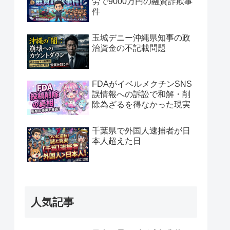
労で9000万円の融資詐欺事
件
玉城デニー沖縄県知事の政
治資金の不記載問題
FDAがイベルメクチンSNS
誤情報への訴訟で和解・削
除為ざるを得なかった現実
千葉県で外国人逮捕者が日
本人超えた日
人気記事