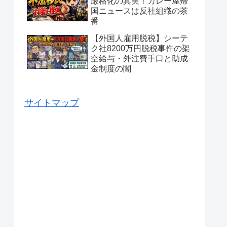
厳格化の真実！カレー屋帰
国ニュースは反社組織の茶
番
【外国人雇用脱税】シーテ
ク社8200万円脱税事件の架
空給与・外注費手口と助成
金制度の闇
サイトマップ