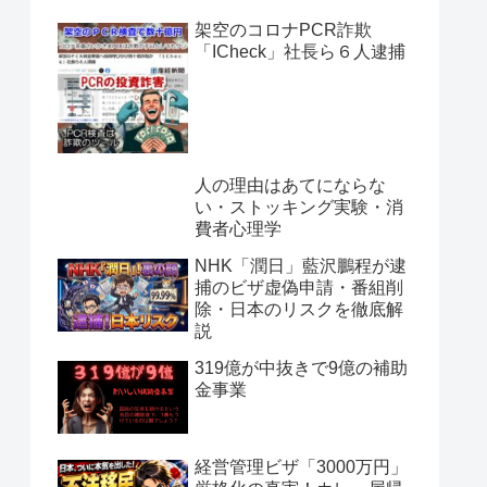
架空のコロナPCR詐欺
「ICheck」社長ら６人逮捕
人の理由はあてにならな
い・ストッキング実験・消
費者心理学
NHK「潤日」藍沢鵬程が逮
捕のビザ虚偽申請・番組削
除・日本のリスクを徹底解
説
319億が中抜きで9億の補助
金事業
経営管理ビザ「3000万円」