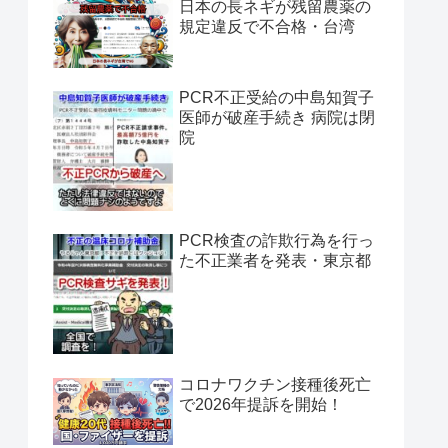
日本の長ネギが残留農薬の
規定違反で不合格・台湾
PCR不正受給の中島知賀子
医師が破産手続き 病院は閉
院
PCR検査の詐欺行為を行っ
た不正業者を発表・東京都
コロナワクチン接種後死亡
で2026年提訴を開始！