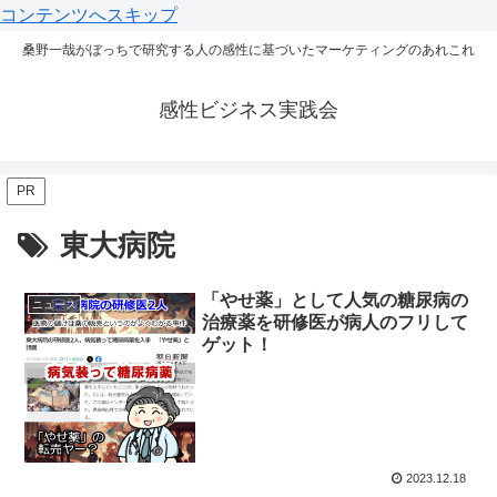
コンテンツへスキップ
桑野一哉がぼっちで研究する人の感性に基づいたマーケティングのあれこれ
感性ビジネス実践会
PR
東大病院
「やせ薬」として人気の糖尿病の
ニュース
治療薬を研修医が病人のフリして
ゲット！
2023.12.18