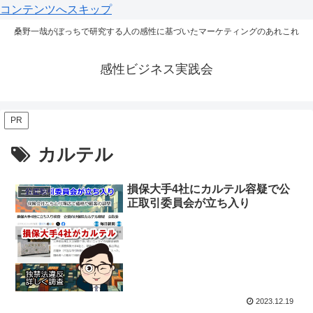
コンテンツへスキップ
桑野一哉がぼっちで研究する人の感性に基づいたマーケティングのあれこれ
感性ビジネス実践会
PR
カルテル
損保大手4社にカルテル容疑で公
ニュース
正取引委員会が立ち入り
2023.12.19