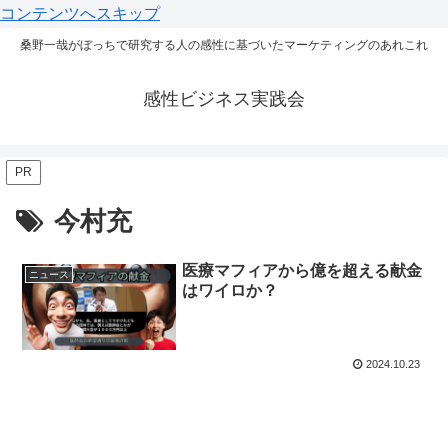
コンテンツへスキップ
桑野一哉がぼっちで研究する人の感性に基づいたマーケティングのあれこれ
感性ビジネス実践会
PR
今村充
医療マフィアから億を超える献金
ニュース
はワイロか？
2024.10.23