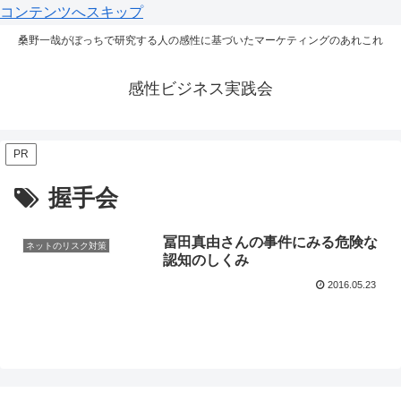
コンテンツへスキップ
桑野一哉がぼっちで研究する人の感性に基づいたマーケティングのあれこれ
感性ビジネス実践会
PR
握手会
冨田真由さんの事件にみる危険な
ネットのリスク対策
認知のしくみ
2016.05.23