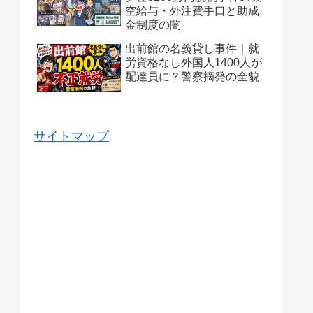
空給与・外注費手口と助成
金制度の闇
出前館の名義貸し事件｜就
労資格なし外国人1400人が
配達員に？警察摘発の全貌
サイトマップ