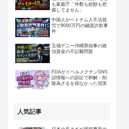
も家庭庁「件数も総額も把
握してません」
中国人がベトナム人不法就
労で9000万円の融資詐欺事
件
玉城デニー沖縄県知事の政
治資金の不記載問題
FDAがイベルメクチンSNS
誤情報への訴訟で和解・削
除為ざるを得なかった現実
人気記事