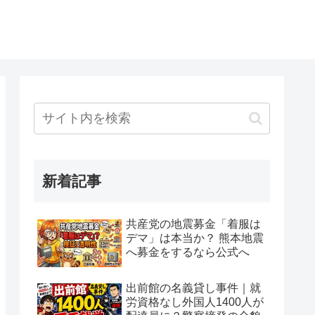
新着記事
共産党の地震募金「着服は
デマ」は本当か？ 熊本地震
へ募金をするなら公式へ
出前館の名義貸し事件｜就
労資格なし外国人1400人が