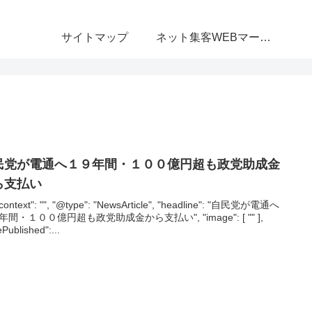
サイトマップ
ネット集客WEBマーケティング無料相談室
民党が電通へ１９年間・１００億円超も政党助成金
ら支払い
context": "", "@type": "NewsArticle", "headline": "自民党が電通へ
年間・１００億円超も政党助成金から支払い", "image": [ "" ],
ePublished":...