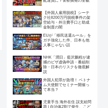
配達員に？警察摘発の全貌
【外国人雇用脱税】シーテ
ク社8200万円脱税事件の架
空給与・外注費手口と助成
金制度の闇
EUが「移民送還ルール」を
ガチ強化した件、日本も他
人事じゃない話
NHK「潤日」藍沢鵬程が逮
捕のビザ虚偽申請・番組削
除・日本のリスクを徹底解
説
外国人犯罪が急増！ ベトナ
ム大使館でセミナー開催っ
て本当？
児童手当 海外在住 誤支給問
題 | 自治体2割で発生、こど