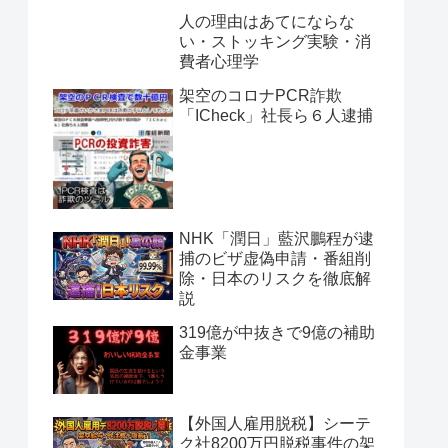
人の理由はあてにならな
い・ストッキング実験・消
費者心理学
架空のコロナPCR詐欺
「ICheck」社長ら６人逮捕
NHK「潤日」藍沢鵬程が逮
捕のビザ虚偽申請・番組削
除・日本のリスクを徹底解
説
319億が中抜きで9億の補助
金事業
【外国人雇用脱税】シーテ
ク社8200万円脱税事件の架