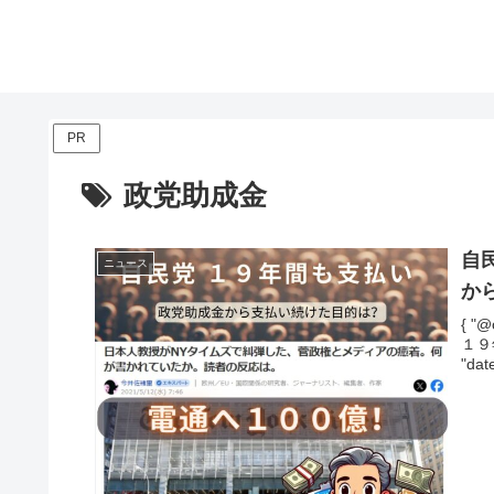
PR
政党助成金
自
ニュース
か
{ "@
１９
"dat