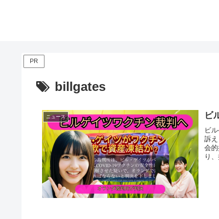
PR
billgates
ビ
ニュース
ビル
訴え
会的
り、