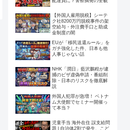
配達員に？警察摘発の全貌
【外国人雇用脱税】シーテ
ク社8200万円脱税事件の架
空給与・外注費手口と助成
金制度の闇
EUが「移民送還ルール」を
ガチ強化した件、日本も他
人事じゃない話
NHK「潤日」藍沢鵬程が逮
捕のビザ虚偽申請・番組削
除・日本のリスクを徹底解
説
外国人犯罪が急増！ ベトナ
ム大使館でセミナー開催っ
て本当？
児童手当 海外在住 誤支給問
題 | 自治体2割で発生、こど