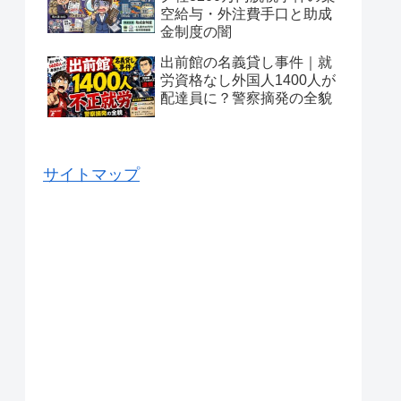
空給与・外注費手口と助成
金制度の闇
出前館の名義貸し事件｜就
労資格なし外国人1400人が
配達員に？警察摘発の全貌
サイトマップ