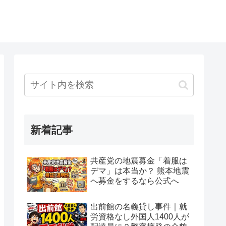
新着記事
共産党の地震募金「着服は
デマ」は本当か？ 熊本地震
へ募金をするなら公式へ
出前館の名義貸し事件｜就
労資格なし外国人1400人が