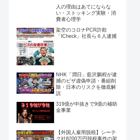
人の理由はあてにならな
い・ストッキング実験・消
費者心理学
架空のコロナPCR詐欺
「ICheck」社長ら６人逮捕
NHK「潤日」藍沢鵬程が逮
捕のビザ虚偽申請・番組削
除・日本のリスクを徹底解
説
319億が中抜きで9億の補助
金事業
【外国人雇用脱税】シーテ
ク社8200万円脱税事件の架