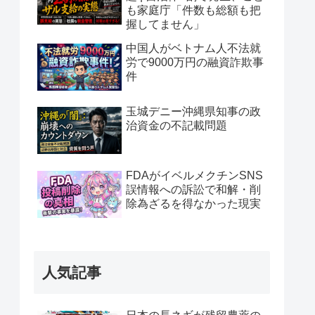
も家庭庁「件数も総額も把
握してません」
中国人がベトナム人不法就
労で9000万円の融資詐欺事
件
玉城デニー沖縄県知事の政
治資金の不記載問題
FDAがイベルメクチンSNS
誤情報への訴訟で和解・削
除為ざるを得なかった現実
人気記事