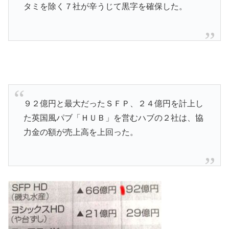
タミを除く７社が辛うじて黒字を確保した。
９２億円と最大だったＳＦＰ、２４億円を計上し
た英国風パブ「ＨＵＢ」を営むハブの２社は、協
力金の額が売上高を上回った。