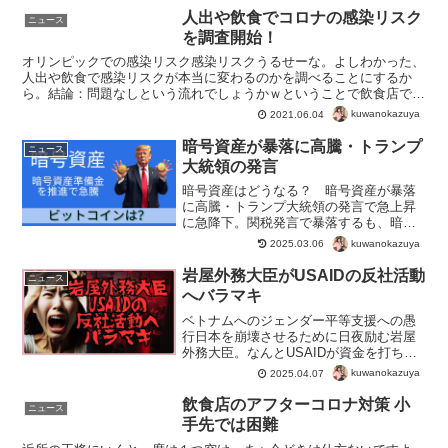
人出や飲食でコロナの感染リスク
ニュース
を調査開始！
オリンピックでの感染リスク感染リスクうるせーな。よしわかった、
人出や飲食で感染リスクが本当に変わるのかを調べることにするか
ら。結論：問題なしという流れでしょうかｗということで飲食店での
感染リスクも少ないことが明らかになったので、緊急事態宣言...
kuwanokazuya
2021.06.04
暗号資産が暴落に高騰・トランプ
ニュース
大統領の発言
暗号資産はどうなる？ 暗号資産が暴落
に高騰・トランプ大統領の発言で急上昇
に急降下。関税発言で暴落するも、暗号
資産準備金を推進で急騰。米国政府とし
kuwanokazuya
2025.03.06
ては暗号資産を明確に推進する方向。暗
号資産準備金によって、信用が担保され
岩屋外務大臣がUSAIDの反社活動
ニュース
れば普及するのは間違いな...
へバラマキ
ベトナムへのジェンダー平等支援への愚
行日本を崩壊させるために日夜励む岩屋
外務大臣。なんとUSAIDが資金を打ち切
ったLGBTQ関連事業へ日本の税金をバラ
kuwanokazuya
2025.04.07
マキ。USAIDがらみでは、税金から支援
を行うとキックバックが確認済み。つま
飲食店のアフターコロナ対策 小
ニュース
り日本の税金...
手先では困難