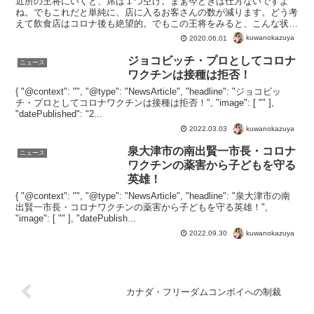
近所の王将にいくと、席は１つ空け。まぁ今どきは仕方ないですよ
ね。でもこれだと単純に、店に入るお客さんの数が減ります。どう考
えて飲食店はコロナ後も絶望的。でもこの王将をみると、こんな状況
でむしろ売上をアップできる希少種の特徴がわかります。小手...
kuwanokazuya
2020.06.01
ジョコビッチ・プロとしてコロナ
ニュース
ワクチンは接種は拒否！
{ "@context": "", "@type": "NewsArticle", "headline": "ジョコビッ
チ・プロとしてコロナワクチンは接種は拒否！", "image": [ "" ],
"datePublished": "2...
kuwanokazuya
2022.03.03
泉大津市の南出賢一市長・コロナ
ニュース
ワクチンの薬害から子どもを守る
英雄！
{ "@context": "", "@type": "NewsArticle", "headline": "泉大津市の南
出賢一市長・コロナワクチンの薬害から子どもを守る英雄！",
"image": [ "" ], "datePublish...
kuwanokazuya
2022.09.30
カナダ・フリーダムコンボイへの制裁