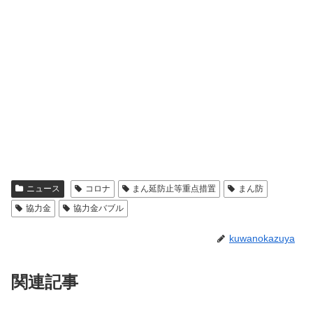
ニュース
コロナ
まん延防止等重点措置
まん防
協力金
協力金バブル
kuwanokazuya
関連記事