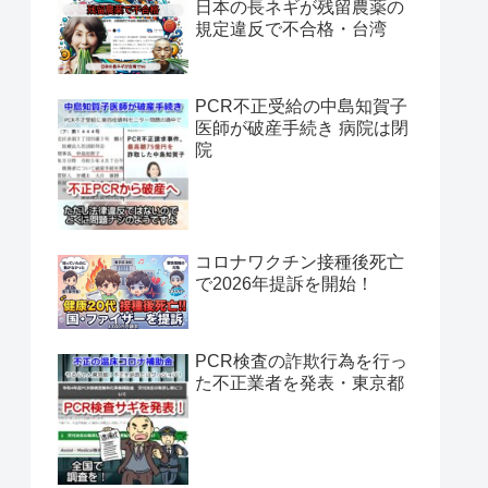
日本の長ネギが残留農薬の
規定違反で不合格・台湾
PCR不正受給の中島知賀子
医師が破産手続き 病院は閉
院
コロナワクチン接種後死亡
で2026年提訴を開始！
PCR検査の詐欺行為を行っ
た不正業者を発表・東京都