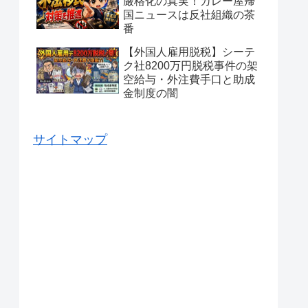
厳格化の真実！カレー屋帰
国ニュースは反社組織の茶
番
【外国人雇用脱税】シーテ
ク社8200万円脱税事件の架
空給与・外注費手口と助成
金制度の闇
サイトマップ