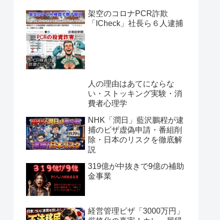
架空のコロナPCR詐欺
「ICheck」社長ら６人逮捕
人の理由はあてにならな
い・ストッキング実験・消
費者心理学
NHK「潤日」藍沢鵬程が逮
捕のビザ虚偽申請・番組削
除・日本のリスクを徹底解
説
319億が中抜きで9億の補助
金事業
経営管理ビザ「3000万円」