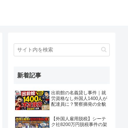
新着記事
出前館の名義貸し事件｜就
労資格なし外国人1400人が
配達員に？警察摘発の全貌
【外国人雇用脱税】シーテ
ク社8200万円脱税事件の架