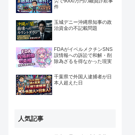
労で9000万円の融資詐欺事
件
玉城デニー沖縄県知事の政
治資金の不記載問題
FDAがイベルメクチンSNS
誤情報への訴訟で和解・削
除為ざるを得なかった現実
千葉県で外国人逮捕者が日
本人超えた日
人気記事