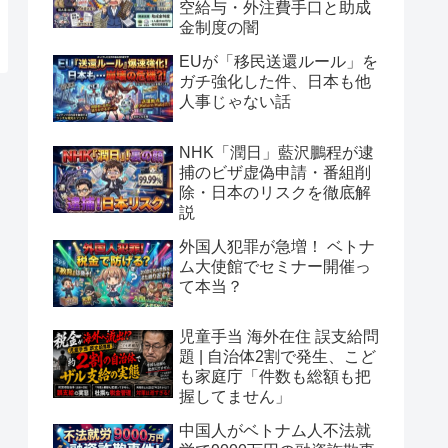
空給与・外注費手口と助成
金制度の闇
EUが「移民送還ルール」を
ガチ強化した件、日本も他
人事じゃない話
NHK「潤日」藍沢鵬程が逮
捕のビザ虚偽申請・番組削
除・日本のリスクを徹底解
説
外国人犯罪が急増！ ベトナ
ム大使館でセミナー開催っ
て本当？
児童手当 海外在住 誤支給問
題 | 自治体2割で発生、こど
も家庭庁「件数も総額も把
握してません」
中国人がベトナム人不法就