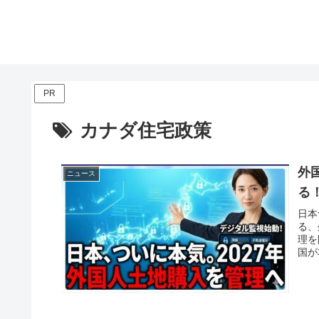
PR
カナダ住宅政策
外
ニュース
る
日本
る、
理を
国が