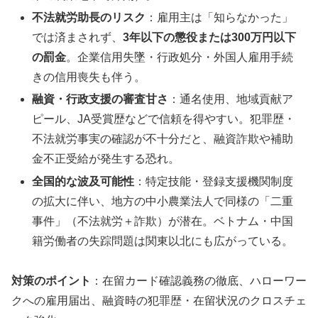
不法就労助長のリスク
：雇用主は「知らなかった」
では済まされず、
3年以下の懲役または300万円以下
の罰金
。企業信用失墜・行政処分・外国人雇用手続
きの信用喪失も伴う。
融資・行政支援の審査甘さ
：通名使用、地域貢献ア
ピール、JA受賞歴などで信頼を得やすい。犯罪歴・
不法就労事実の確認が不十分だと、融資詐欺や補助
金不正受給が発生する恐れ。
全国的な波及可能性
：特定技能・登録支援機関制度
の拡大に伴い、地方の中小農業法人で同様の「二重
事件」（不法就労＋詐欺）が潜在。ベトナム・中国
籍労働者の失踪問題は関東以北にも広がっている。
対策のポイント
：在留カード確認義務の徹底、ハローワー
クへの雇用届出、融資時の犯罪歴・在留状況のクロスチェ