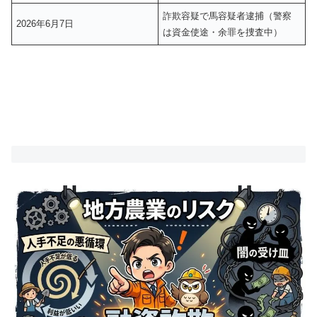
詐欺容疑で馬容疑者逮捕（警察
2026年6月7日
は資金使途・余罪を捜査中）