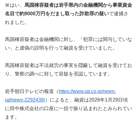
🚨はい、
馬国棟容疑者は岩手県内の金融機関から事業資金
名目で約9000万円をだまし取った詐欺罪の疑い
で逮捕さ
れました。
馬国棟容疑者は金融機関に対し、「犯罪には関与していな
い」と虚偽の説明を行って融資を受けていました。
馬国棟容疑者は不法就労の事実を隠蔽して融資を受けてお
り、警察の調べに対して容疑を否認しています。
岩手朝日テレビの報道（
https://www.iat.co.jp/news-
iat/news-2292438/
）によると、融資は2026年1月29日頃
に田中株式会社の口座に一括で振り込まれたとみられてい
ます。