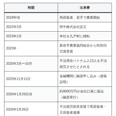
時期
出来事
2018年頃
馬容疑者、岩手で農業開始
2022年3月
田中株式会社設立
2023年2月
本社を九戸村に移転
新岩手農業協同組合から特別功
2023年
労賞受賞
不法滞在ベトナム人13人を不法
2025年3月〜10月
就労させたとされる
金融機関に融資申し込み（虚偽
2025年11月11日
説明）
約9000万円が会社口座に振込
2026年1月29日頃
（融資実行）
不法就労助長容疑で馬容疑者・
2026年2月26日
王容疑者逮捕