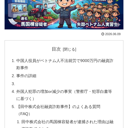
2026.06.09
目次
中国人役員がベトナム人不法就労で9000万円の融資詐
欺事件
事件の詳細
外国人犯罪の増加or減少の事実（警察庁・犯罪白書等
に基づく）
【田中株式会社融資詐欺事件】のよくある質問
（FAQ）
田中株式会社の馬国棟容疑者が逮捕された理由は融