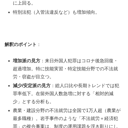
に上回る。
特別法犯（入管法違反など）も増加傾向。
解釈のポイント
：
増加派の見方
：来日外国人犯罪はコロナ後急回復・
超過増加。特に技能実習・特定技能分野での不法就
労・窃盗が目立つ。
減少/安定派の見方
：総人口比や長期トレンドでは犯
罪率低下。在留外国人数急増に対する「相対的減
少」とする分析も。
農業・建設分野の不法就労は全国で1万人超（農業が
最多職種）。岩手事件のような「不法就労＋経済犯
罪」の複合事案は、制度の運用課題を浮き彫りにし