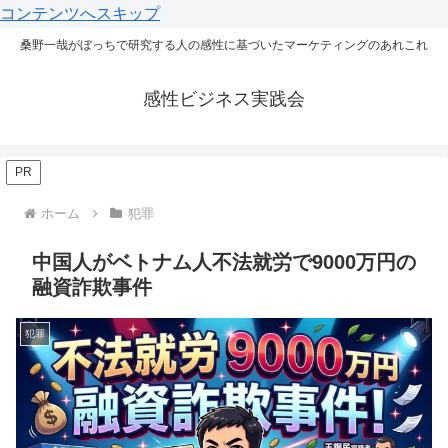
コンテンツへスキップ
桑野一哉がぼっちで研究する人の感性に基づいたマーケティングのあれこれ
感性ビジネス実践会
PR
ホーム
犯罪
中国人がベトナム人不法就労で9000万円の
融資詐欺事件
犯罪