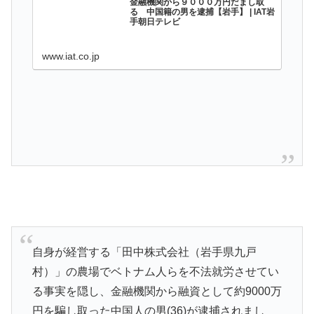
金融機関から９０００万円だまし取
る 中国籍の男を逮捕【岩手】 | IAT岩
手朝日テレビ
www.iat.co.jp
自身が経営する「田中株式会社（岩手県九戸
村）」の農場でベトナム人らを不法就労させてい
る事実を隠し、金融機関から融資として約9000万
円を騙し取った中国人の男(36)が逮捕されまし