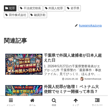
犯罪
不法就労助長
外国人犯罪
岩手県
田中株式会社
融資詐欺
kuwanokazuya
関連記事
千葉県で外国人逮捕者が日本人超
犯罪
えた日
1. 2026年5月27日の千葉県警察発表がエ
グかった件 千葉県警の「最新事件・事故
ファイル」見てびっくり、ほんまや。逮
捕者数 外国人が日本人を上回り、逮捕者
kuwanokazuya
2026.05.30
の顔ぶれがなんかおかしい。千葉県警察
公式：最新事件・事故ファイル（2026年5
外国人犯罪が急増！ ベトナム大
犯罪
月2...
使館でセミナー開催って本当？
不法移民対策が急務！2000年代の失敗を
また繰り返す日本最近、ベトナム大使館
で「犯罪防止セミナー」が開かれたって
メニュー
ホーム
検索
トップ
サイドバー