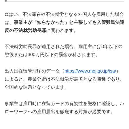
⚖️はい、不法滞在や不法就労となる外国人を雇用した場合
は、
事業主が「知らなかった」と主張しても入管難民法違
反の不法就労助長罪
に問われます。
不法就労助長罪が適用された場合、雇用主には3年以下の
懲役または300万円以下の罰金が科されます。
出入国在留管理庁のデータ（
https://www.moj.go.jp/isa/
）
によると、農業分野は不法就労が最多となる職種であり、
全国的な課題となっています。
事業主は雇用時に在留カードの有効性を厳格に確認し、ハ
ローワークへの雇用届出を徹底する対策が必要です。