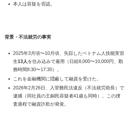
本人は容疑を否認。
背景・不法就労の事実
2025年3月頃〜10月頃、失踪したベトナム人技能実習
生
13人
を住み込みで雇用（日給8,000〜10,000円、勤
務時間8:30〜17:30）。
これを金融機関に隠蔽して融資を受けた。
2026年2月26日、入管難民法違反（不法就労助長）で
逮捕（同社員の王銅民容疑者41歳も同時）。この捜
査過程で融資詐欺が発覚。