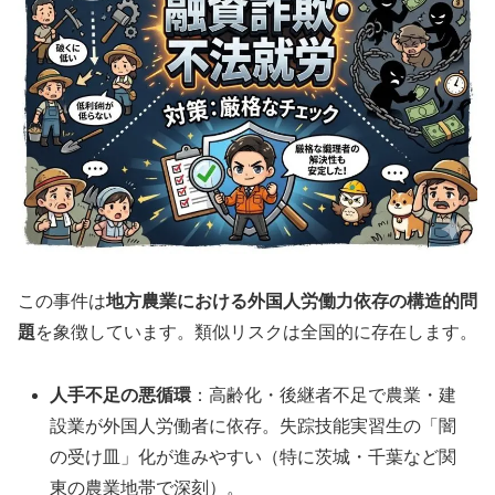
この事件は
地方農業における外国人労働力依存の構造的問
題
を象徴しています。類似リスクは全国的に存在します。
人手不足の悪循環
：高齢化・後継者不足で農業・建
設業が外国人労働者に依存。失踪技能実習生の「闇
の受け皿」化が進みやすい（特に茨城・千葉など関
東の農業地帯で深刻）。