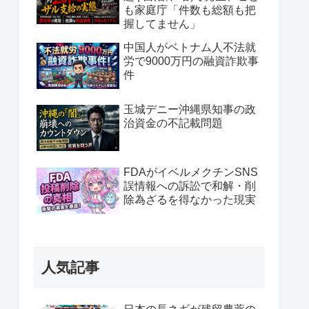
も家庭庁「件数も総額も把
握してません」
中国人がベトナム人不法就
労で9000万円の融資詐欺事
件
玉城デニー沖縄県知事の政
治資金の不記載問題
FDAがイベルメクチンSNS
誤情報への訴訟で和解・削
除為ざるを得なかった現実
人気記事