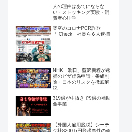
人の理由はあてにならな
い・ストッキング実験・消
費者心理学
架空のコロナPCR詐欺
「ICheck」社長ら６人逮捕
NHK「潤日」藍沢鵬程が逮
捕のビザ虚偽申請・番組削
除・日本のリスクを徹底解
説
319億が中抜きで9億の補助
金事業
【外国人雇用脱税】シーテ
ク社8200万円脱税事件の架