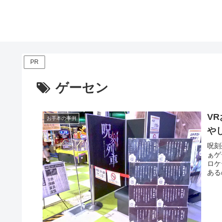
PR
ゲーセン
V
お手本の事例
や
呪刻
ぁゲ
ロケ
ある