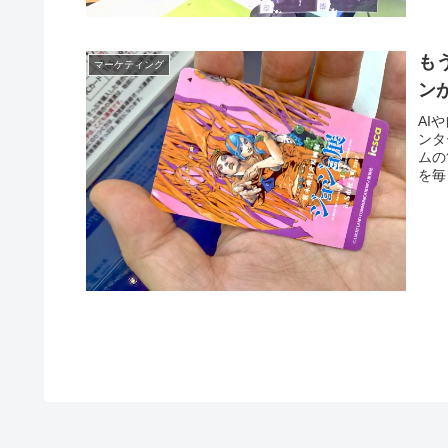
も
マーケティング
ン
AI
ンタ
ムの
を毎