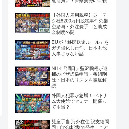
配達員に？警察摘発の全貌
【外国人雇用脱税】シーテ
ク社8200万円脱税事件の架
空給与・外注費手口と助成
金制度の闇
EUが「移民送還ルール」を
ガチ強化した件、日本も他
人事じゃない話
NHK「潤日」藍沢鵬程が逮
捕のビザ虚偽申請・番組削
除・日本のリスクを徹底解
説
外国人犯罪が急増！ ベトナ
ム大使館でセミナー開催っ
て本当？
児童手当 海外在住 誤支給問
題 | 自治体2割で発生、こど