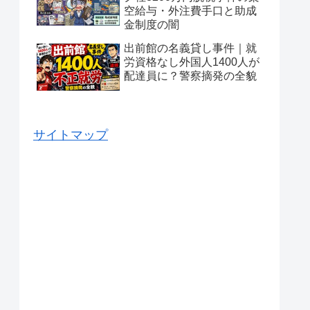
空給与・外注費手口と助成
金制度の闇
出前館の名義貸し事件｜就
労資格なし外国人1400人が
配達員に？警察摘発の全貌
サイトマップ