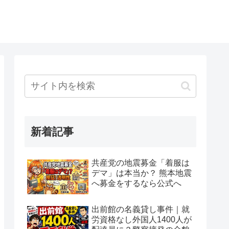
新着記事
共産党の地震募金「着服は
デマ」は本当か？ 熊本地震
へ募金をするなら公式へ
出前館の名義貸し事件｜就
労資格なし外国人1400人が