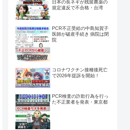
日本の長ネギが残留農薬の
規定違反で不合格・台湾
PCR不正受給の中島知賀子
医師が破産手続き 病院は閉
院
コロナワクチン接種後死亡
で2026年提訴を開始！
PCR検査の詐欺行為を行っ
た不正業者を発表・東京都