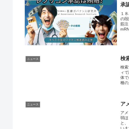
承
１８
の段
筋注
mR
検
ニュース
検索
ィで
体で
種の
ア
ニュース
アメ
弱ほ
と、
いま