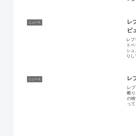
レ
ニュース
ビ
レプ
トペ
シュ
りし
レ
ニュース
レプ
断り
の検
って