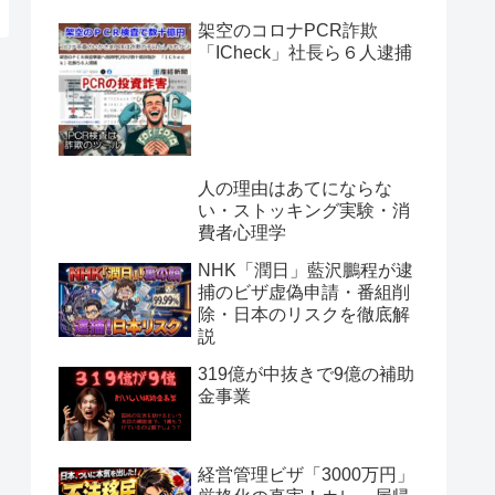
架空のコロナPCR詐欺
「ICheck」社長ら６人逮捕
人の理由はあてにならな
い・ストッキング実験・消
費者心理学
NHK「潤日」藍沢鵬程が逮
捕のビザ虚偽申請・番組削
除・日本のリスクを徹底解
説
319億が中抜きで9億の補助
金事業
経営管理ビザ「3000万円」