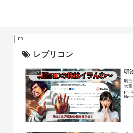
PR
レプリコン
明
ニュース
明治
大量
pic
Nove