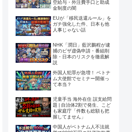
空給与・外注費手口と助成
金制度の闇
EUが「移民送還ルール」を
ガチ強化した件、日本も他
人事じゃない話
NHK「潤日」藍沢鵬程が逮
捕のビザ虚偽申請・番組削
除・日本のリスクを徹底解
説
外国人犯罪が急増！ ベトナ
ム大使館でセミナー開催っ
て本当？
児童手当 海外在住 誤支給問
題 | 自治体2割で発生、こど
も家庭庁「件数も総額も把
握してません」
中国人がベトナム人不法就