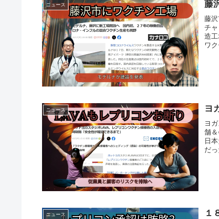
藤
ニュース
藤沢
チャ
造工
ワク
ヨ
ニュース
ヨガ
舗＆
日本
だっ
１
ニュース