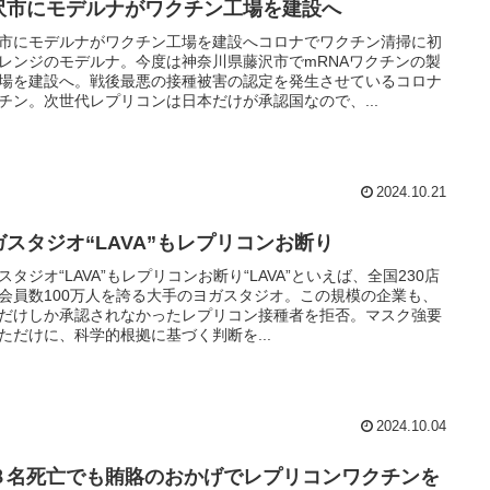
沢市にモデルナがワクチン工場を建設へ
市にモデルナがワクチン工場を建設へコロナでワクチン清掃に初
レンジのモデルナ。今度は神奈川県藤沢市でmRNAワクチンの製
場を建設へ。戦後最悪の接種被害の認定を発生させているコロナ
チン。次世代レプリコンは日本だけが承認国なので、...
2024.10.21
ガスタジオ“LAVA”もレプリコンお断り
スタジオ“LAVA”もレプリコンお断り“LAVA”といえば、全国230店
会員数100万人を誇る大手のヨガスタジオ。この規模の企業も、
だけしか承認されなかったレプリコン接種者を拒否。マスク強要
ただけに、科学的根拠に基づく判断を...
2024.10.04
８名死亡でも賄賂のおかげでレプリコンワクチンを