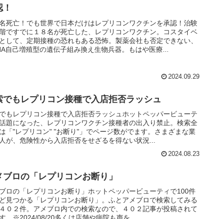
認！
名死亡！でも世界で日本だけはレプリコンワクチンを承認！治験
階ですでに１８名が死亡した、レプリコンワクチン。コスタイベ
として、定期接種の恐れもある恐怖。製薬会社も否定できない、
NA自己増殖型の遺伝子組み換え生物兵器。もはや医療...
2024.09.29
索でもレプリコン接種で入店拒否ラッシュ
でもレプリコン接種で入店拒否ラッシュホットペッパービューテ
話題になった、レプリコンワクチン接種者の出入り禁止。検索全
は「"レプリコン" "お断り"」でページ数がでます。さまざまな業
人が、危険性から入店拒否をせざるを得ない状況...
2024.08.23
メブロの「レプリコンお断り」
ブロの「レプリコンお断り」ホットペッパービューティで100件
ど見つかる「レプリコンお断り」。ふとアメブロで検索してみる
４０２件。アメブロ内での検索なので、４０２記事が投稿されて
す。※2024/08/20多くは店舗や病院も声を...