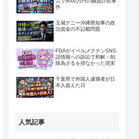
労で9000万円の融資詐欺事
件
玉城デニー沖縄県知事の政
治資金の不記載問題
FDAがイベルメクチンSNS
誤情報への訴訟で和解・削
除為ざるを得なかった現実
千葉県で外国人逮捕者が日
本人超えた日
人気記事