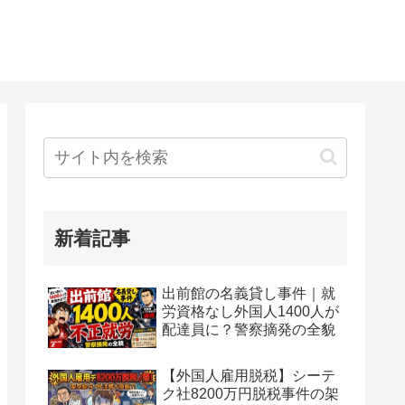
新着記事
出前館の名義貸し事件｜就
労資格なし外国人1400人が
配達員に？警察摘発の全貌
【外国人雇用脱税】シーテ
ク社8200万円脱税事件の架