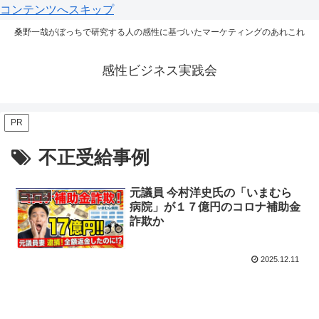
コンテンツへスキップ
桑野一哉がぼっちで研究する人の感性に基づいたマーケティングのあれこれ
感性ビジネス実践会
PR
不正受給事例
元議員 今村洋史氏の「いまむら
ニュース
病院」が１７億円のコロナ補助金
詐欺か
2025.12.11