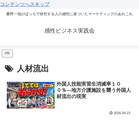
コンテンツへスキップ
桑野一哉がぼっちで研究する人の感性に基づいたマーケティングのあれこれ
感性ビジネス実践会
PR
人材流出
外国人技能実習生消滅率１０
ニュース
０％―地方介護施設を襲う外国人
材流出の現実
2026.04.23