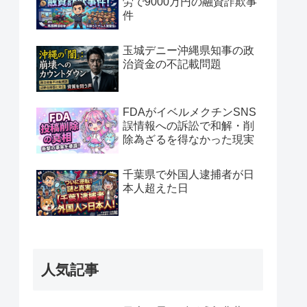
労で9000万円の融資詐欺事
件
玉城デニー沖縄県知事の政
治資金の不記載問題
FDAがイベルメクチンSNS
誤情報への訴訟で和解・削
除為ざるを得なかった現実
千葉県で外国人逮捕者が日
本人超えた日
人気記事