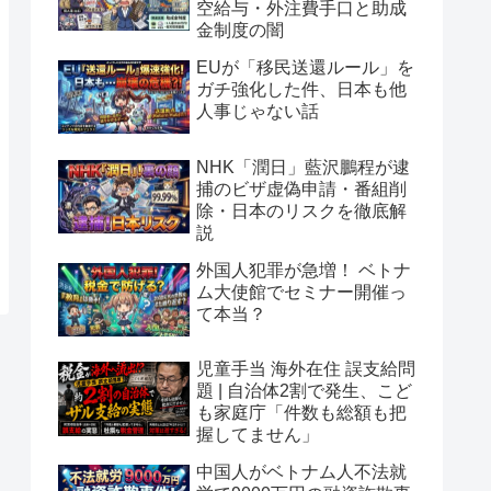
空給与・外注費手口と助成
金制度の闇
EUが「移民送還ルール」を
ガチ強化した件、日本も他
人事じゃない話
NHK「潤日」藍沢鵬程が逮
捕のビザ虚偽申請・番組削
除・日本のリスクを徹底解
説
外国人犯罪が急増！ ベトナ
ム大使館でセミナー開催っ
て本当？
児童手当 海外在住 誤支給問
題 | 自治体2割で発生、こど
も家庭庁「件数も総額も把
握してません」
中国人がベトナム人不法就