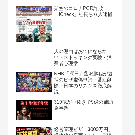
架空のコロナPCR詐欺
「ICheck」社長ら６人逮捕
人の理由はあてにならな
い・ストッキング実験・消
費者心理学
NHK「潤日」藍沢鵬程が逮
捕のビザ虚偽申請・番組削
除・日本のリスクを徹底解
説
319億が中抜きで9億の補助
金事業
経営管理ビザ「3000万円」