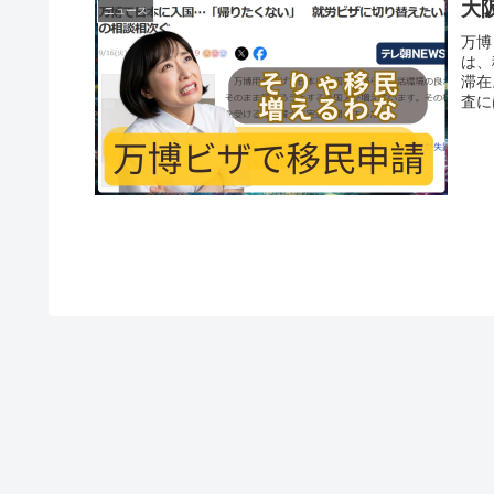
大
ニュース
万博
は、
滞在
査に