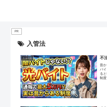
PR
入管法
不
ニュース
昔か
バイ
ると
制度