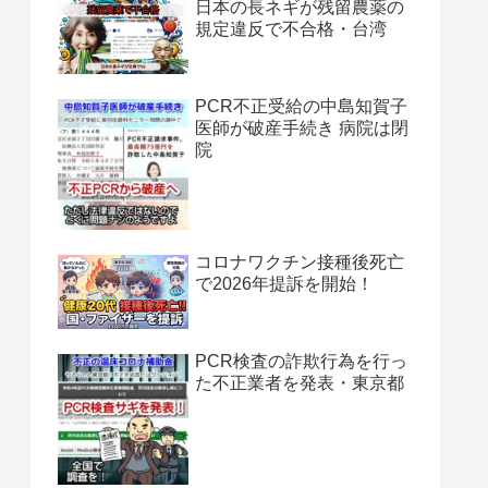
日本の長ネギが残留農薬の
規定違反で不合格・台湾
PCR不正受給の中島知賀子
医師が破産手続き 病院は閉
院
コロナワクチン接種後死亡
で2026年提訴を開始！
PCR検査の詐欺行為を行っ
た不正業者を発表・東京都