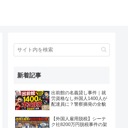
新着記事
出前館の名義貸し事件｜就
労資格なし外国人1400人が
配達員に？警察摘発の全貌
【外国人雇用脱税】シーテ
ク社8200万円脱税事件の架