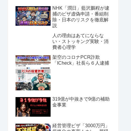
NHK「潤日」藍沢鵬程が逮
捕のビザ虚偽申請・番組削
除・日本のリスクを徹底解
説
人の理由はあてにならな
い・ストッキング実験・消
費者心理学
架空のコロナPCR詐欺
「ICheck」社長ら６人逮捕
319億が中抜きで9億の補助
金事業
経営管理ビザ「3000万円」