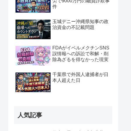
労で9000万円の融資詐欺事
件
玉城デニー沖縄県知事の政
治資金の不記載問題
FDAがイベルメクチンSNS
誤情報への訴訟で和解・削
除為ざるを得なかった現実
千葉県で外国人逮捕者が日
本人超えた日
人気記事