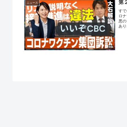
第
ニュース
すで
ロナ
悪の
あり