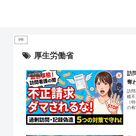
PR
厚生労働省
訪
ニュース
奪
訪問
模不
（特
の有