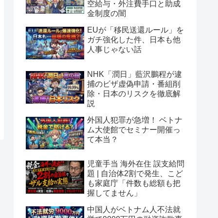
空給与・外注費手口と助成
金制度の闇
EUが「移民送還ルール」を
ガチ強化した件、日本も他
人事じゃない話
NHK「潤日」藍沢鵬程が逮
捕のビザ虚偽申請・番組削
除・日本のリスクを徹底解
説
外国人犯罪が急増！ ベトナ
ム大使館でセミナー開催っ
て本当？
児童手当 海外在住 誤支給問
題 | 自治体2割で発生、こど
も家庭庁「件数も総額も把
握してません」
中国人がベトナム人不法就