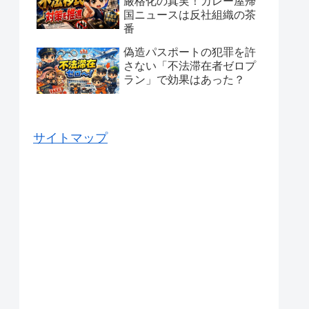
厳格化の真実！カレー屋帰
国ニュースは反社組織の茶
番
偽造パスポートの犯罪を許
さない「不法滞在者ゼロプ
ラン」で効果はあった？
サイトマップ