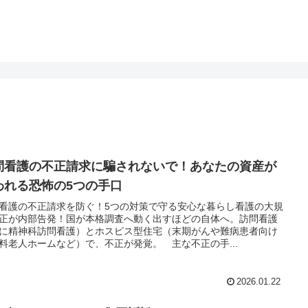
問看護の不正請求に騙されないで！あなたの資産が
われる恐怖の5つの手口
看護の不正請求を防ぐ！5つの対策で守る安心な暮らし看護の大規
正が内部告発！国が本格調査へ動く出すほどの自体へ。訪問看護
に精神科訪問看護）とホスピス型住宅（末期がんや難病患者向け
料老人ホームなど）で、不正が発覚。 主な不正の手...
2026.01.22