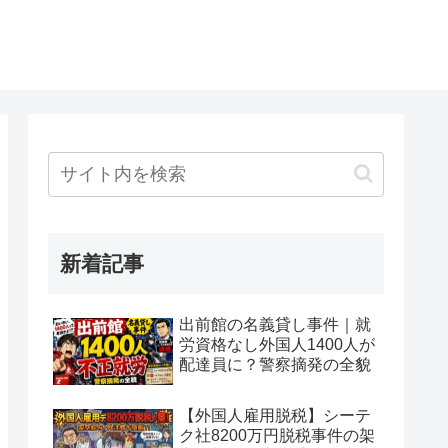
新着記事
出前館の名義貸し事件｜就
労資格なし外国人1400人が
配達員に？警察摘発の全貌
【外国人雇用脱税】シーテ
ク社8200万円脱税事件の架