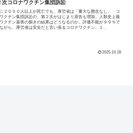
２次コロナワクチン集団訴訟
に２０００人以上が死亡でも、厚労省は「重大な懸念なし」 コ
ワクチン集団訴訟の、第２次がはじまり原告も増加。人類史上最
ワクチン薬害の捌きの結果はどうなるのか。評価不能が９９％で
ながら、厚労省は安全だと言い張るコロナワクチン。１...
2025.10.28