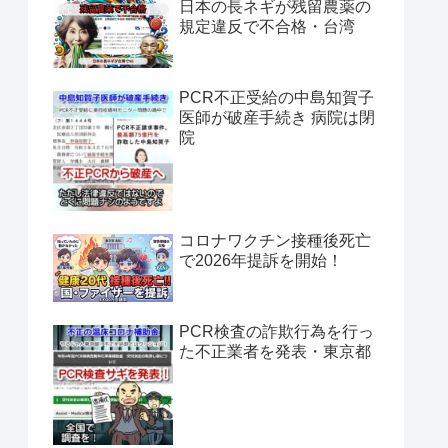
日本の長ネギが残留農薬の
規定違反で不合格・台湾
PCR不正受給の中島知賀子
医師が破産手続き 病院は閉
院
コロナワクチン接種後死亡
で2026年提訴を開始！
PCR検査の詐欺行為を行っ
た不正業者を発表・東京都