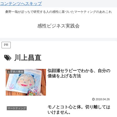
コンテンツへスキップ
桑野一哉がぼっちで研究する人の感性に基づいたマーケティングのあれこれ
感性ビジネス実践会
PR
川上昌直
似顔瀬セラピーでわかる、自分の
お手本の事例
価値を上げる方法
2018.04.26
モノとコト心と体。切り離しては
マーケティング
いけません。