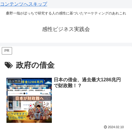
コンテンツへスキップ
桑野一哉がぼっちで研究する人の感性に基づいたマーケティングのあれこれ
感性ビジネス実践会
PR
政府の借金
日本の借金、過去最大1286兆円
ニュース
で財政難！？
2024.02.10