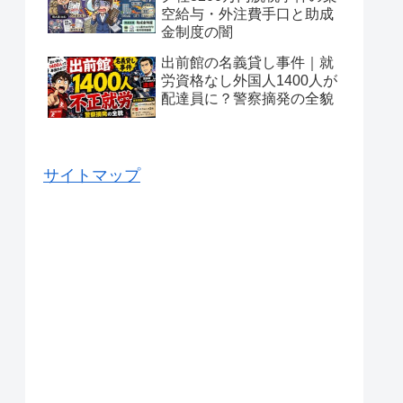
空給与・外注費手口と助成
金制度の闇
出前館の名義貸し事件｜就
労資格なし外国人1400人が
配達員に？警察摘発の全貌
サイトマップ