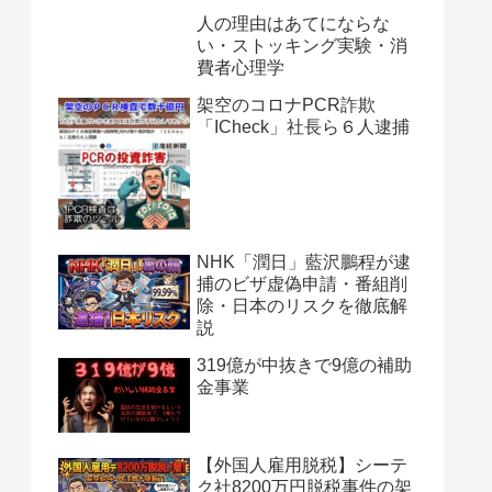
人の理由はあてにならな
い・ストッキング実験・消
費者心理学
架空のコロナPCR詐欺
「ICheck」社長ら６人逮捕
NHK「潤日」藍沢鵬程が逮
捕のビザ虚偽申請・番組削
除・日本のリスクを徹底解
説
319億が中抜きで9億の補助
金事業
【外国人雇用脱税】シーテ
ク社8200万円脱税事件の架