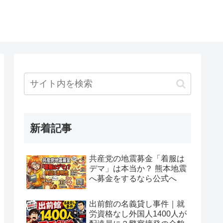
新着記事
共産党の地震募金「着服は
デマ」は本当か？ 熊本地震
へ募金をするなら公式へ
出前館の名義貸し事件｜就
労資格なし外国人1400人が