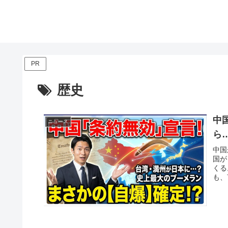
PR
歴史
中
ニュース
ら
中国
国が
くる
も、