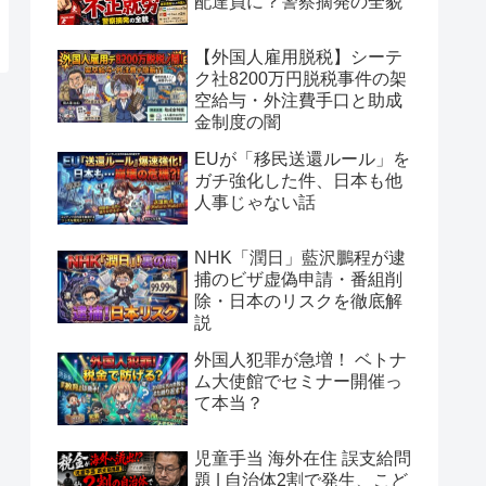
配達員に？警察摘発の全貌
【外国人雇用脱税】シーテ
ク社8200万円脱税事件の架
空給与・外注費手口と助成
金制度の闇
EUが「移民送還ルール」を
ガチ強化した件、日本も他
人事じゃない話
NHK「潤日」藍沢鵬程が逮
捕のビザ虚偽申請・番組削
除・日本のリスクを徹底解
説
外国人犯罪が急増！ ベトナ
ム大使館でセミナー開催っ
て本当？
児童手当 海外在住 誤支給問
題 | 自治体2割で発生、こど