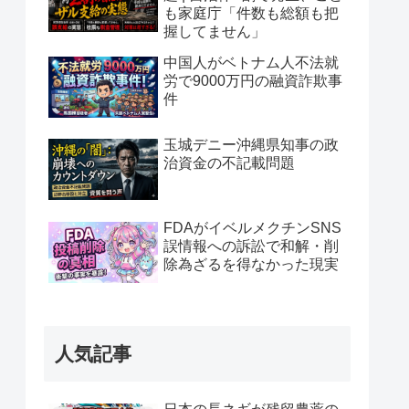
も家庭庁「件数も総額も把
握してません」
中国人がベトナム人不法就
労で9000万円の融資詐欺事
件
玉城デニー沖縄県知事の政
治資金の不記載問題
FDAがイベルメクチンSNS
誤情報への訴訟で和解・削
除為ざるを得なかった現実
人気記事