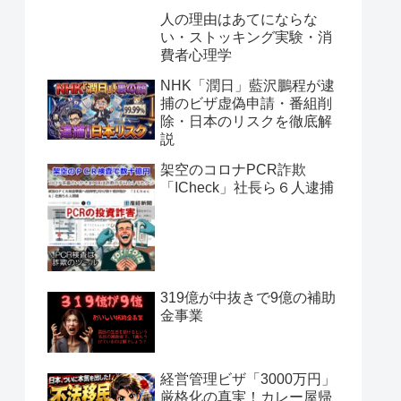
人の理由はあてにならな
い・ストッキング実験・消
費者心理学
NHK「潤日」藍沢鵬程が逮
捕のビザ虚偽申請・番組削
除・日本のリスクを徹底解
説
架空のコロナPCR詐欺
「ICheck」社長ら６人逮捕
319億が中抜きで9億の補助
金事業
経営管理ビザ「3000万円」
厳格化の真実！カレー屋帰