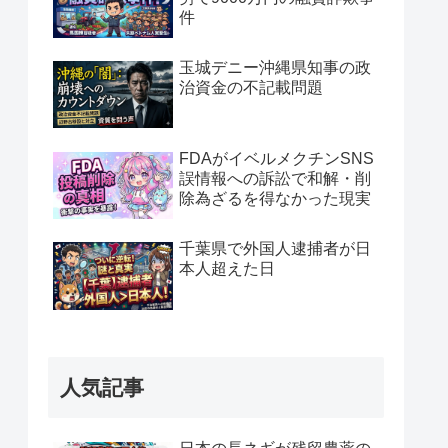
件
玉城デニー沖縄県知事の政
治資金の不記載問題
FDAがイベルメクチンSNS
誤情報への訴訟で和解・削
除為ざるを得なかった現実
千葉県で外国人逮捕者が日
本人超えた日
人気記事