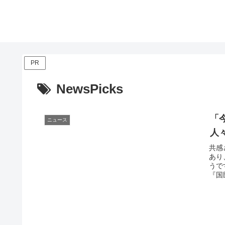
PR
NewsPicks
「
ニュース
人
共感
あり
うで
『国