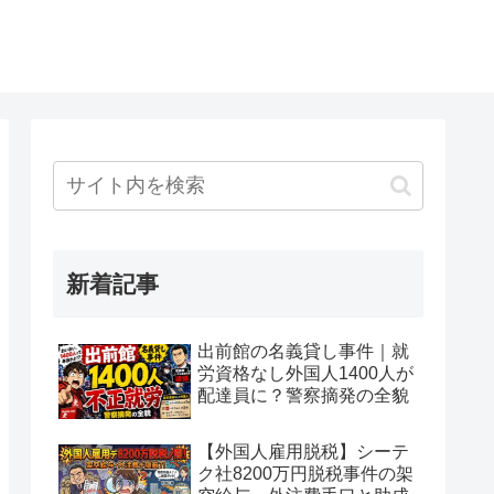
新着記事
出前館の名義貸し事件｜就
労資格なし外国人1400人が
配達員に？警察摘発の全貌
【外国人雇用脱税】シーテ
ク社8200万円脱税事件の架