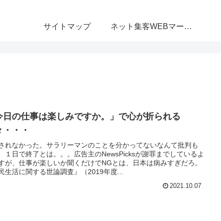
サイトマップ
ネット集客WEBマーケティング無料相談室
今日の仕事は楽しみですか。」で心が折られる
々・・・
されなかった。サラリーマンのことを分かってないなんて批判も
、１日で終了とは。。。広告主のNewsPicksが謝罪までしているよ
すが、仕事が楽しいか聞くだけでNGとは、日本は病みすぎだろ。
民生活に関する世論調査』（2019年度...
2021.10.07