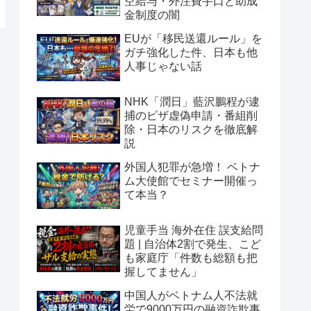
空給与・外注費手口と助成
金制度の闇
EUが「移民送還ルール」を
ガチ強化した件、日本も他
人事じゃない話
NHK「潤日」藍沢鵬程が逮
捕のビザ虚偽申請・番組削
除・日本のリスクを徹底解
説
外国人犯罪が急増！ ベトナ
ム大使館でセミナー開催っ
て本当？
児童手当 海外在住 誤支給問
題 | 自治体2割で発生、こど
も家庭庁「件数も総額も把
握してません」
中国人がベトナム人不法就
労で9000万円の融資詐欺事