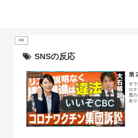
PR
SNSの反応
第
ニュース
すで
ロナ
悪の
あり