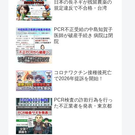
日本の長ネギが残留農薬の
規定違反で不合格・台湾
PCR不正受給の中島知賀子
医師が破産手続き 病院は閉
院
コロナワクチン接種後死亡
で2026年提訴を開始！
PCR検査の詐欺行為を行っ
た不正業者を発表・東京都