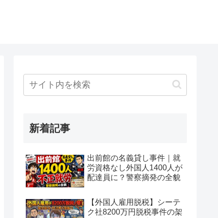
新着記事
出前館の名義貸し事件｜就
労資格なし外国人1400人が
配達員に？警察摘発の全貌
【外国人雇用脱税】シーテ
ク社8200万円脱税事件の架