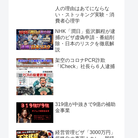
人の理由はあてにならな
い・ストッキング実験・消
費者心理学
NHK「潤日」藍沢鵬程が逮
捕のビザ虚偽申請・番組削
除・日本のリスクを徹底解
説
架空のコロナPCR詐欺
「ICheck」社長ら６人逮捕
319億が中抜きで9億の補助
金事業
経営管理ビザ「3000万円」