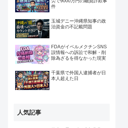
労で9000万円の融資詐欺事
件
玉城デニー沖縄県知事の政
治資金の不記載問題
FDAがイベルメクチンSNS
誤情報への訴訟で和解・削
除為ざるを得なかった現実
千葉県で外国人逮捕者が日
本人超えた日
人気記事