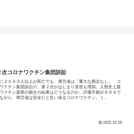
２次コロナワクチン集団訴訟
に２０００人以上が死亡でも、厚労省は「重大な懸念なし」 コ
ワクチン集団訴訟の、第２次がはじまり原告も増加。人類史上最
ワクチン薬害の捌きの結果はどうなるのか。評価不能が９９％で
ながら、厚労省は安全だと言い張るコロナワクチン。１...
2025.10.28