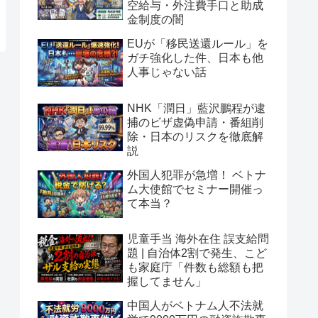
空給与・外注費手口と助成
金制度の闇
EUが「移民送還ルール」を
ガチ強化した件、日本も他
人事じゃない話
NHK「潤日」藍沢鵬程が逮
捕のビザ虚偽申請・番組削
除・日本のリスクを徹底解
説
外国人犯罪が急増！ ベトナ
ム大使館でセミナー開催っ
て本当？
児童手当 海外在住 誤支給問
題 | 自治体2割で発生、こど
も家庭庁「件数も総額も把
握してません」
中国人がベトナム人不法就