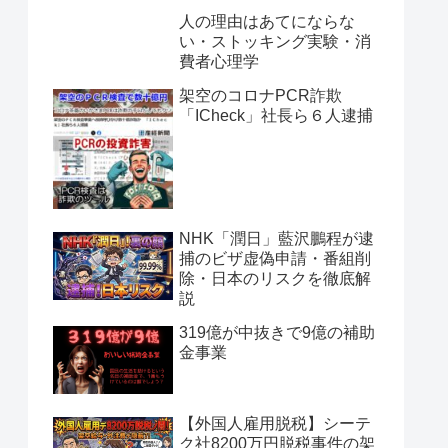
人の理由はあてにならな
い・ストッキング実験・消
費者心理学
架空のコロナPCR詐欺
「ICheck」社長ら６人逮捕
NHK「潤日」藍沢鵬程が逮
捕のビザ虚偽申請・番組削
除・日本のリスクを徹底解
説
319億が中抜きで9億の補助
金事業
【外国人雇用脱税】シーテ
ク社8200万円脱税事件の架