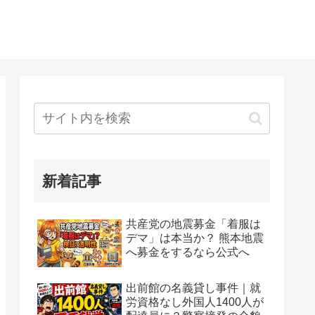
新着記事
共産党の地震募金「着服は
デマ」は本当か？ 熊本地震
へ募金をするなら公式へ
出前館の名義貸し事件｜就
労資格なし外国人1400人が