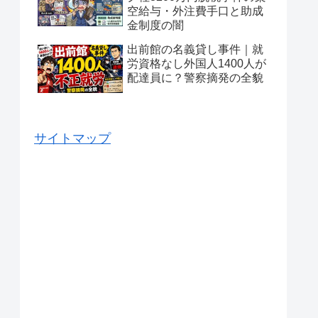
空給与・外注費手口と助成
金制度の闇
出前館の名義貸し事件｜就
労資格なし外国人1400人が
配達員に？警察摘発の全貌
サイトマップ