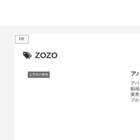
PR
ZOZO
ア
お手本の事例
アパ
動画
業界
プか