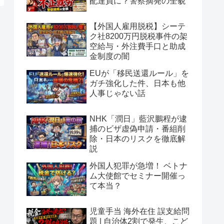
配達員に？警察摘発の全貌
【外国人雇用脱税】シーテ
ク社8200万円脱税事件の架
空給与・外注費手口と助成
金制度の闇
EUが「移民送還ルール」を
ガチ強化した件、日本も他
人事じゃない話
NHK「潤日」藍沢鵬程が逮
捕のビザ虚偽申請・番組削
除・日本のリスクを徹底解
説
外国人犯罪が急増！ ベトナ
ム大使館でセミナー開催っ
て本当？
児童手当 海外在住 誤支給問
題 | 自治体2割で発生、こど