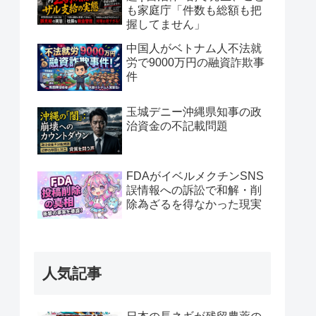
も家庭庁「件数も総額も把
握してません」
中国人がベトナム人不法就
労で9000万円の融資詐欺事
件
玉城デニー沖縄県知事の政
治資金の不記載問題
FDAがイベルメクチンSNS
誤情報への訴訟で和解・削
除為ざるを得なかった現実
人気記事