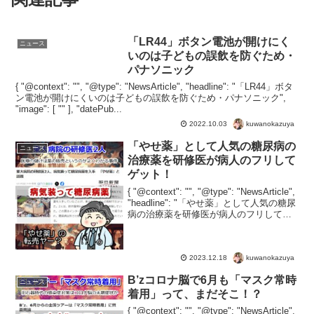
「LR44」ボタン電池が開けにく
ニュース
いのは子どもの誤飲を防ぐため・
パナソニック
{ "@context": "", "@type": "NewsArticle", "headline": "「LR44」ボタ
ン電池が開けにくいのは子どもの誤飲を防ぐため・パナソニック",
"image": [ "" ], "datePub...
kuwanokazuya
2022.10.03
「やせ薬」として人気の糖尿病の
ニュース
治療薬を研修医が病人のフリして
ゲット！
{ "@context": "", "@type": "NewsArticle",
"headline": "「やせ薬」として人気の糖尿
病の治療薬を研修医が病人のフリしてゲ
ット！", "image": [ "" ], "datePublis...
kuwanokazuya
2023.12.18
B’zコロナ脳で6月も「マスク常時
ニュース
着用」って、まだそこ！？
{ "@context": "", "@type": "NewsArticle",