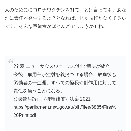
人のためににコロナワクチンを打て！とは言っても、あな
たに責任が発生するよ？となれば、じゃぁ打たなくて良い
です。そんな事業者がほとんどでしょうかｒね。
?? 豪 ニューサウスウェールズ州で新法が成立。
今後、雇用主が注射を義務づける場合、解雇後も
労働者の一生涯、すべての怪我や副作用に対して
責任を負うことになる。
公衆衛生改正（接種補償）法案 2021 ↓
https://parliament.nsw.gov.au/bill/files/3835/First%
20Print.pdf