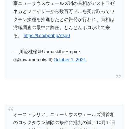
豪ニューサウスウェールズ州の首相がアストラゼ
ネカとファイザーから数百万ドルを受け取ってワ
クチン接種を推進したとの告発が行われ、首相は
汚職調査の最中に辞任。どんどんボロが出て来
る。
https://t.co/bpqhpAfsg0
— 川流桃桜＠UnmasktheEmpire
(@kawamomotwitt)
October 1, 2021
オーストラリア、ニューサウスウェールズ州首相
のロックダウン解除の条件に批判の嵐／10月11日