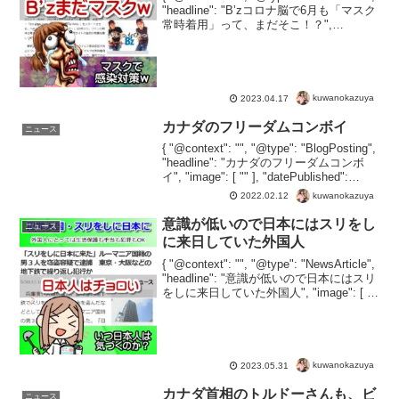
"headline": "B’zコロナ脳で6月も「マスク
常時着用」って、まだそこ！？",
"image": [ "" ], "datePublished":...
kuwanokazuya
2023.04.17
カナダのフリーダムコンボイ
ニュース
{ "@context": "", "@type": "BlogPosting",
"headline": "カナダのフリーダムコンボ
イ", "image": [ "" ], "datePublished":
"2022-02-11", "...
kuwanokazuya
2022.02.12
意識が低いので日本にはスリをし
ニュース
に来日していた外国人
{ "@context": "", "@type": "NewsArticle",
"headline": "意識が低いので日本にはスリ
をしに来日していた外国人", "image": [ ""
], "datePublished": "20...
kuwanokazuya
2023.05.31
カナダ首相のトルドーさんも、ビ
ニュース