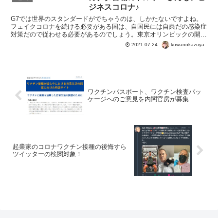
ジネスコロナ♪
G7では世界のスタンダードがでちゃうのは、しかたないですよね。
フェイクコロナを続ける必要がある国は、自国民には自粛だの感染症
対策だので従わせる必要があるのでしょう。東京オリンピックの開会
式でも、キルギスなんかがノーマスクでしたね。そりゃ茶番...
kuwanokazuya
2021.07.24
ワクチンパスポート、ワクチン検査パッ
ケージへのご意見を内閣官房が募集
起業家のコロナワクチン接種の後悔すら
ツイッターの検閲対象！