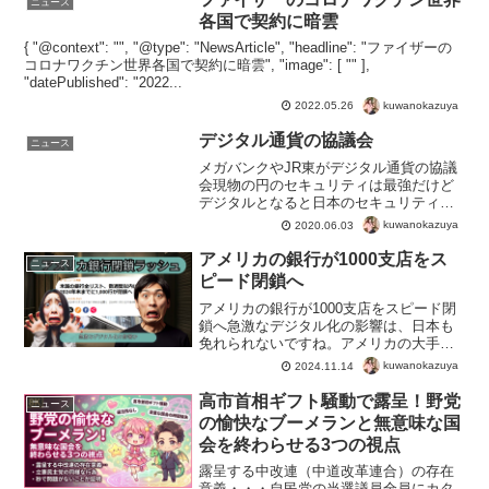
ニュース
各国で契約に暗雲
{ "@context": "", "@type": "NewsArticle", "headline": "ファイザーの
コロナワクチン世界各国で契約に暗雲", "image": [ "" ],
"datePublished": "2022...
kuwanokazuya
2022.05.26
デジタル通貨の協議会
ニュース
メガバンクやJR東がデジタル通貨の協議
会現物の円のセキュリティは最強だけど
デジタルとなると日本のセキュリティは
甘いから不安だわ。マイナンバーなどで
kuwanokazuya
2020.06.03
もわかるように、日本のシステム自体が
貧弱すぎて使い物にならない。そうなる
アメリカの銀行が1000支店をス
ニュース
と基幹システムは外国産...
ピード閉鎖へ
アメリカの銀行が1000支店をスピード閉
鎖へ急激なデジタル化の影響は、日本も
免れられないですね。アメリカの大手銀
行で、支店の閉鎖ラッシュ。米国の大手
kuwanokazuya
2024.11.14
銀行は、今年末までに全米で1,000支店を
閉鎖する計画。なかにはわずか3週間で閉
高市首相ギフト騒動で露呈！野党
ニュース
鎖されるとい...
の愉快なブーメランと無意味な国
会を終わらせる3つの視点
露呈する中改連（中道改革連合）の存在
意義・・・自民党の当選議員全員にカタ