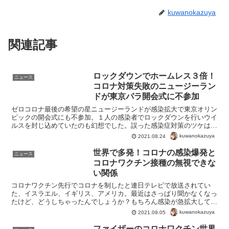
kuwanokazuya
関連記事
ロックダウンでホームレス３倍！
ニュース
コロナ対策失敗のニュージーラン
ドが東京パラ開会式に不参加
ゼロコロナ最後の希望の星ニュージーランドが感染拡大で東京オリン
ピックの開会式にも不参加。１人の感染者でロックダウンを行いウイ
ルスを封じ込めていたのも幻想でした。誤った感染症対策のツケは大
きそうです。ニュージーランドがロックダウンで獲得したの...
kuwanokazuya
2021.08.24
世界で多発！コロナの感染爆発と
ニュース
コロナワクチン接種の無視できな
い関係
コロナワクチン先行でコロナを制したと連日テレビで放送されてい
た、イスラエル、イギリス、アメリカ。最近はさっぱり聞かなくなっ
たけど、どうしちゃったんでしょうか？もちろん感染が急拡大してワ
クチンで感染爆発？このデータでわかるように、テレビで放送...
kuwanokazuya
2021.09.05
ファイザーのコロナワクチン世界