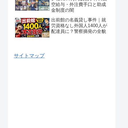
空給与・外注費手口と助成
金制度の闇
出前館の名義貸し事件｜就
労資格なし外国人1400人が
配達員に？警察摘発の全貌
サイトマップ