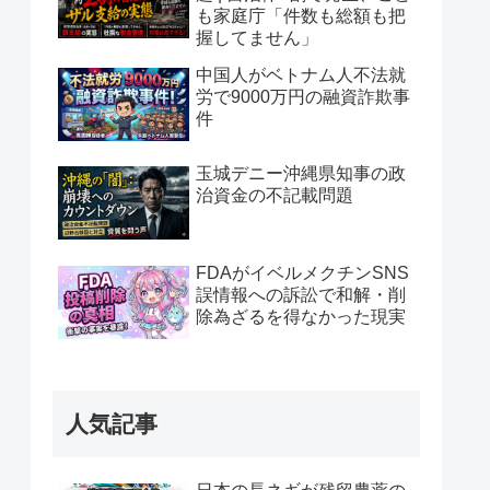
も家庭庁「件数も総額も把
握してません」
中国人がベトナム人不法就
労で9000万円の融資詐欺事
件
玉城デニー沖縄県知事の政
治資金の不記載問題
FDAがイベルメクチンSNS
誤情報への訴訟で和解・削
除為ざるを得なかった現実
人気記事