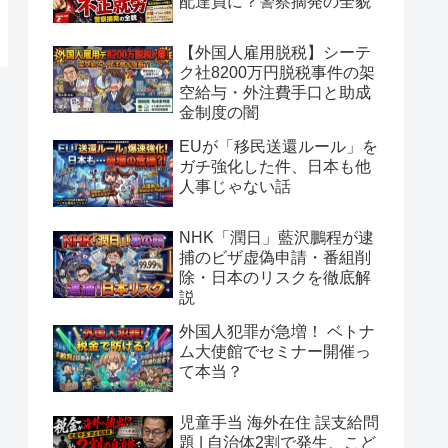
配達員に？警察摘発の全貌
【外国人雇用脱税】シーテ
ク社8200万円脱税事件の架
空給与・外注費手口と助成
金制度の闇
EUが「移民送還ルール」を
ガチ強化した件、日本も他
人事じゃない話
NHK「潤日」藍沢鵬程が逮
捕のビザ虚偽申請・番組削
除・日本のリスクを徹底解
説
外国人犯罪が急増！ ベトナ
ム大使館でセミナー開催っ
て本当？
児童手当 海外在住 誤支給問
題 | 自治体2割で発生、こど