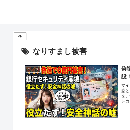
PR
なりすまし被害
偽
ニュース
設
マイ
惑と
を、
レカ