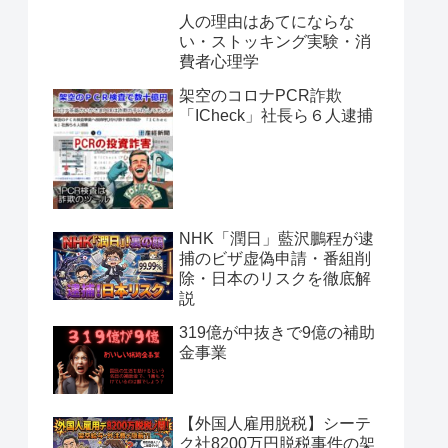
人の理由はあてにならな
い・ストッキング実験・消
費者心理学
架空のコロナPCR詐欺
「ICheck」社長ら６人逮捕
NHK「潤日」藍沢鵬程が逮
捕のビザ虚偽申請・番組削
除・日本のリスクを徹底解
説
319億が中抜きで9億の補助
金事業
【外国人雇用脱税】シーテ
ク社8200万円脱税事件の架