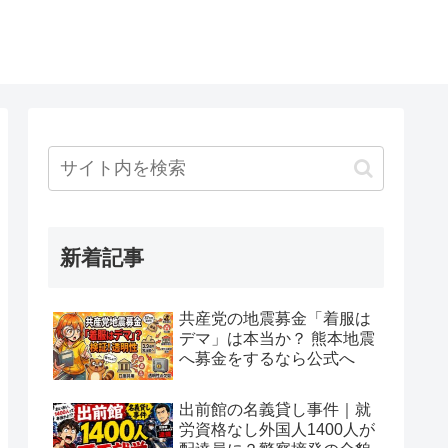
新着記事
共産党の地震募金「着服は
デマ」は本当か？ 熊本地震
へ募金をするなら公式へ
出前館の名義貸し事件｜就
労資格なし外国人1400人が