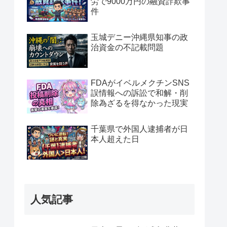
労で9000万円の融資詐欺事
件
玉城デニー沖縄県知事の政
治資金の不記載問題
FDAがイベルメクチンSNS
誤情報への訴訟で和解・削
除為ざるを得なかった現実
千葉県で外国人逮捕者が日
本人超えた日
人気記事