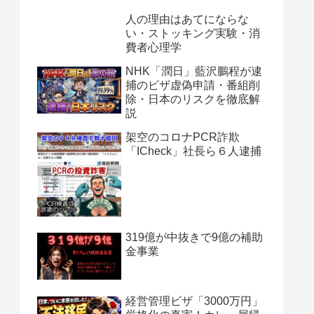
人の理由はあてにならな
い・ストッキング実験・消
費者心理学
NHK「潤日」藍沢鵬程が逮
捕のビザ虚偽申請・番組削
除・日本のリスクを徹底解
説
架空のコロナPCR詐欺
「ICheck」社長ら６人逮捕
319億が中抜きで9億の補助
金事業
経営管理ビザ「3000万円」