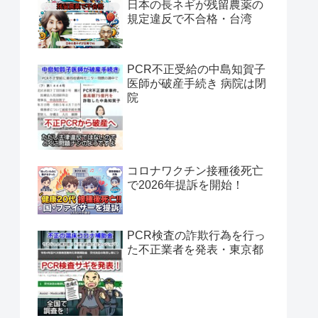
日本の長ネギが残留農薬の
規定違反で不合格・台湾
PCR不正受給の中島知賀子
医師が破産手続き 病院は閉
院
コロナワクチン接種後死亡
で2026年提訴を開始！
PCR検査の詐欺行為を行っ
た不正業者を発表・東京都