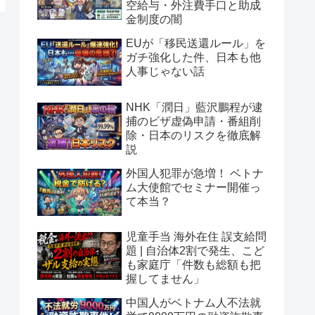
空給与・外注費手口と助成
金制度の闇
EUが「移民送還ルール」を
ガチ強化した件、日本も他
人事じゃない話
NHK「潤日」藍沢鵬程が逮
捕のビザ虚偽申請・番組削
除・日本のリスクを徹底解
説
外国人犯罪が急増！ ベトナ
ム大使館でセミナー開催っ
て本当？
児童手当 海外在住 誤支給問
題 | 自治体2割で発生、こど
も家庭庁「件数も総額も把
握してません」
中国人がベトナム人不法就