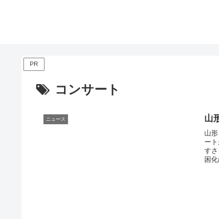
PR
コンサート
山
ニュース
山形
ート
すさ
困化