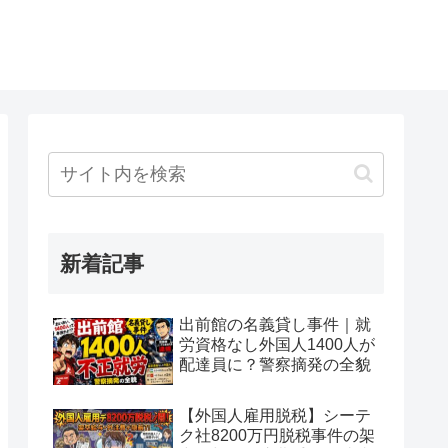
新着記事
出前館の名義貸し事件｜就
労資格なし外国人1400人が
配達員に？警察摘発の全貌
【外国人雇用脱税】シーテ
ク社8200万円脱税事件の架