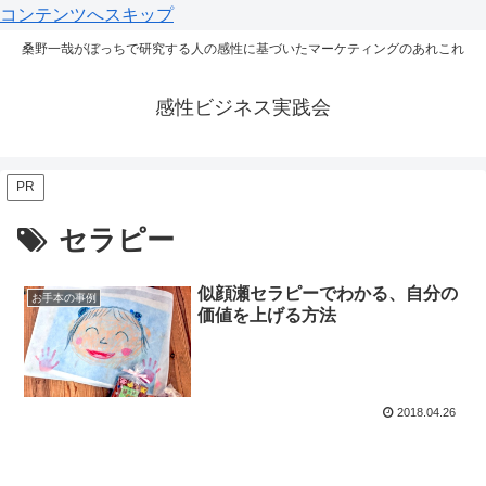
コンテンツへスキップ
桑野一哉がぼっちで研究する人の感性に基づいたマーケティングのあれこれ
感性ビジネス実践会
PR
セラピー
似顔瀬セラピーでわかる、自分の
お手本の事例
価値を上げる方法
2018.04.26