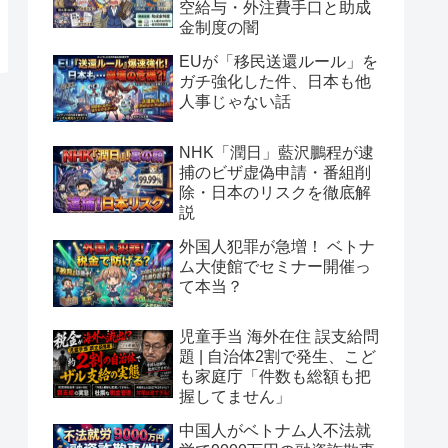
空給与・外注費手口と助成
金制度の闇
EUが「移民送還ルール」を
ガチ強化した件、日本も他
人事じゃない話
NHK「潤日」藍沢鵬程が逮
捕のビザ虚偽申請・番組削
除・日本のリスクを徹底解
説
外国人犯罪が急増！ ベトナ
ム大使館でセミナー開催っ
て本当？
児童手当 海外在住 誤支給問
題 | 自治体2割で発生、こど
も家庭庁「件数も総額も把
握してません」
中国人がベトナム人不法就