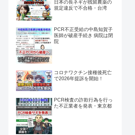
日本の長ネギが残留農薬の
規定違反で不合格・台湾
PCR不正受給の中島知賀子
医師が破産手続き 病院は閉
院
コロナワクチン接種後死亡
で2026年提訴を開始！
PCR検査の詐欺行為を行っ
た不正業者を発表・東京都