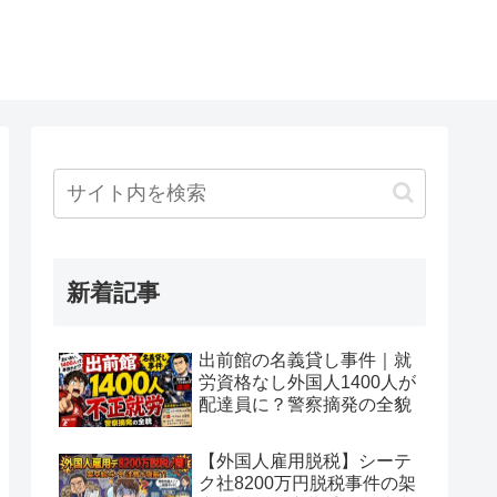
新着記事
出前館の名義貸し事件｜就
労資格なし外国人1400人が
配達員に？警察摘発の全貌
【外国人雇用脱税】シーテ
ク社8200万円脱税事件の架