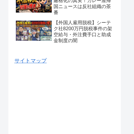
厳格化の真実！カレー屋帰
国ニュースは反社組織の茶
番
【外国人雇用脱税】シーテ
ク社8200万円脱税事件の架
空給与・外注費手口と助成
金制度の闇
サイトマップ