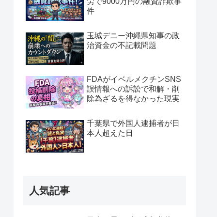
労で9000万円の融資詐欺事
件
玉城デニー沖縄県知事の政
治資金の不記載問題
FDAがイベルメクチンSNS
誤情報への訴訟で和解・削
除為ざるを得なかった現実
千葉県で外国人逮捕者が日
本人超えた日
人気記事