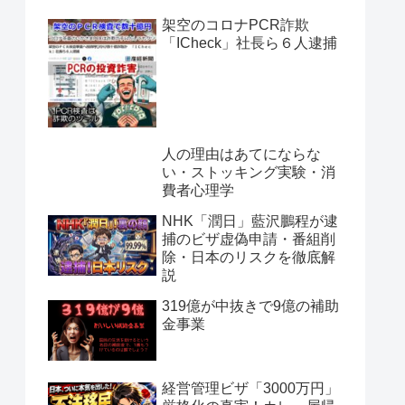
架空のコロナPCR詐欺
「ICheck」社長ら６人逮捕
人の理由はあてにならな
い・ストッキング実験・消
費者心理学
NHK「潤日」藍沢鵬程が逮
捕のビザ虚偽申請・番組削
除・日本のリスクを徹底解
説
319億が中抜きで9億の補助
金事業
経営管理ビザ「3000万円」