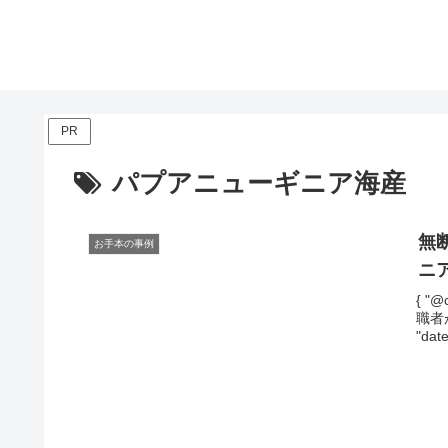
PR
パプアニューギニア海産
無
お手本の事例
ニ
{ "@
職者が
"date