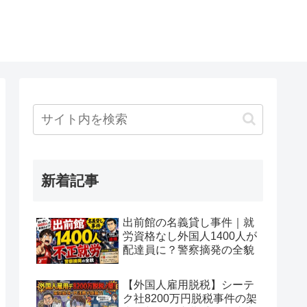
新着記事
出前館の名義貸し事件｜就
労資格なし外国人1400人が
配達員に？警察摘発の全貌
【外国人雇用脱税】シーテ
ク社8200万円脱税事件の架