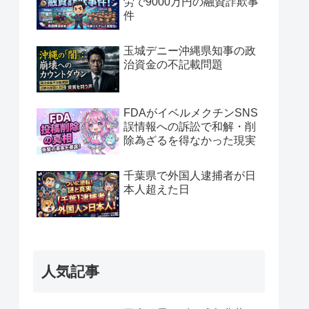
労で9000万円の融資詐欺事
件
玉城デニー沖縄県知事の政
治資金の不記載問題
FDAがイベルメクチンSNS
誤情報への訴訟で和解・削
除為ざるを得なかった現実
千葉県で外国人逮捕者が日
本人超えた日
人気記事