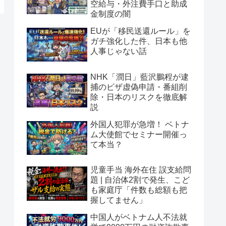
空給与・外注費手口と助成
金制度の闇
EUが「移民送還ルール」を
ガチ強化した件、日本も他
人事じゃない話
NHK「潤日」藍沢鵬程が逮
捕のビザ虚偽申請・番組削
除・日本のリスクを徹底解
説
外国人犯罪が急増！ ベトナ
ム大使館でセミナー開催っ
て本当？
児童手当 海外在住 誤支給問
題 | 自治体2割で発生、こど
も家庭庁「件数も総額も把
握してません」
中国人がベトナム人不法就