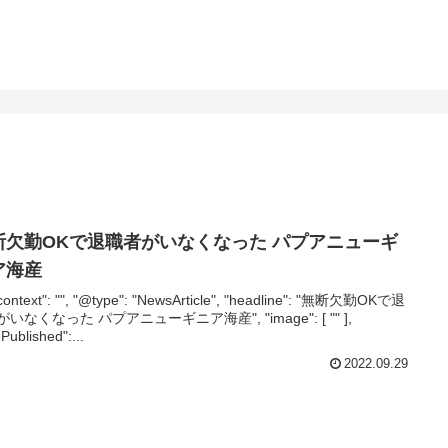
断欠勤OKで退職者がいなくなった パプアニューギ
ア海産
context": "", "@type": "NewsArticle", "headline": "無断欠勤OKで退
いなくなった パプアニューギニア海産", "image": [ "" ],
Published":...
2022.09.29