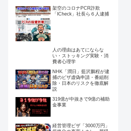
架空のコロナPCR詐欺
「ICheck」社長ら６人逮捕
人の理由はあてにならな
い・ストッキング実験・消
費者心理学
NHK「潤日」藍沢鵬程が逮
捕のビザ虚偽申請・番組削
除・日本のリスクを徹底解
説
319億が中抜きで9億の補助
金事業
経営管理ビザ「3000万円」