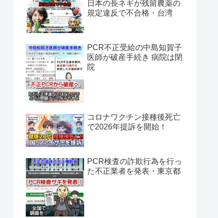
日本の長ネギが残留農薬の
規定違反で不合格・台湾
PCR不正受給の中島知賀子
医師が破産手続き 病院は閉
院
コロナワクチン接種後死亡
で2026年提訴を開始！
PCR検査の詐欺行為を行っ
た不正業者を発表・東京都