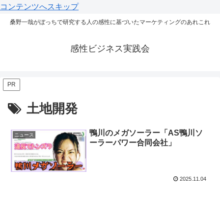
コンテンツへスキップ
桑野一哉がぼっちで研究する人の感性に基づいたマーケティングのあれこれ
感性ビジネス実践会
PR
土地開発
鴨川のメガソーラー「AS鴨川ソ
ニュース
ーラーパワー合同会社」
2025.11.04