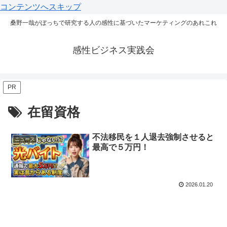
コンテンツへスキップ
桑野一哉がぼっちで研究する人の感性に基づいたマーケティングのあれこれ
感性ビジネス実践会
PR
在留資格
不法移民を１人退去強制させると
ニュース
最高で５万円！
2026.01.20