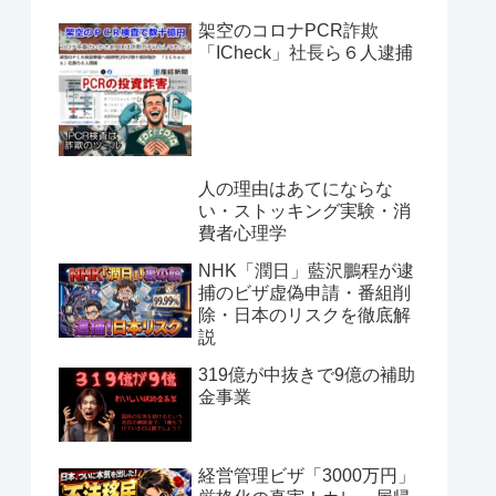
架空のコロナPCR詐欺
「ICheck」社長ら６人逮捕
人の理由はあてにならな
い・ストッキング実験・消
費者心理学
NHK「潤日」藍沢鵬程が逮
捕のビザ虚偽申請・番組削
除・日本のリスクを徹底解
説
319億が中抜きで9億の補助
金事業
経営管理ビザ「3000万円」