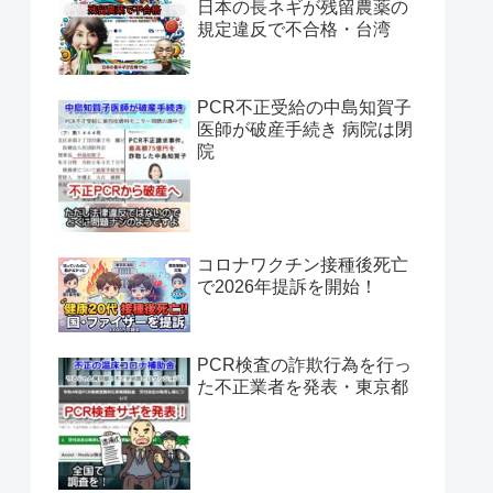
日本の長ネギが残留農薬の
規定違反で不合格・台湾
PCR不正受給の中島知賀子
医師が破産手続き 病院は閉
院
コロナワクチン接種後死亡
で2026年提訴を開始！
PCR検査の詐欺行為を行っ
た不正業者を発表・東京都