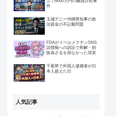
労で9000万円の融資詐欺事
件
玉城デニー沖縄県知事の政
治資金の不記載問題
FDAがイベルメクチンSNS
誤情報への訴訟で和解・削
除為ざるを得なかった現実
千葉県で外国人逮捕者が日
本人超えた日
人気記事