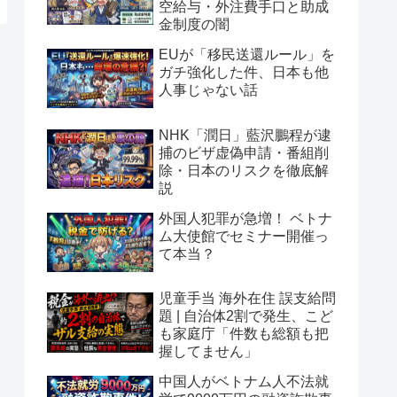
空給与・外注費手口と助成
金制度の闇
EUが「移民送還ルール」を
ガチ強化した件、日本も他
人事じゃない話
NHK「潤日」藍沢鵬程が逮
捕のビザ虚偽申請・番組削
除・日本のリスクを徹底解
説
外国人犯罪が急増！ ベトナ
ム大使館でセミナー開催っ
て本当？
児童手当 海外在住 誤支給問
題 | 自治体2割で発生、こど
も家庭庁「件数も総額も把
握してません」
中国人がベトナム人不法就