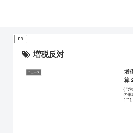
PR
増税反対
増
ニュース
算 
{ "@
の軍事
[ "" ]