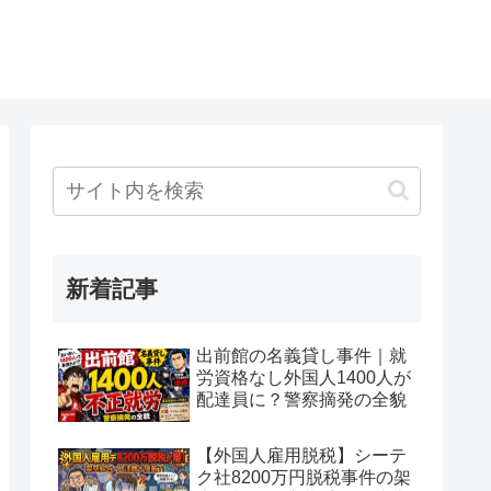
新着記事
出前館の名義貸し事件｜就
労資格なし外国人1400人が
配達員に？警察摘発の全貌
【外国人雇用脱税】シーテ
ク社8200万円脱税事件の架