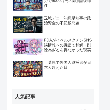
労で9000万円の融資詐欺事
件
玉城デニー沖縄県知事の政
治資金の不記載問題
FDAがイベルメクチンSNS
誤情報への訴訟で和解・削
除為ざるを得なかった現実
千葉県で外国人逮捕者が日
本人超えた日
人気記事