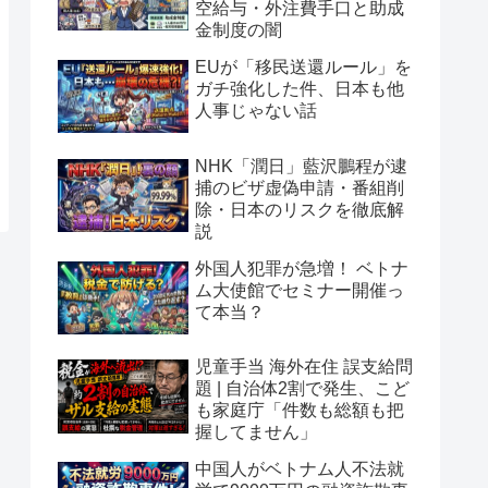
空給与・外注費手口と助成
金制度の闇
EUが「移民送還ルール」を
ガチ強化した件、日本も他
人事じゃない話
NHK「潤日」藍沢鵬程が逮
捕のビザ虚偽申請・番組削
除・日本のリスクを徹底解
説
外国人犯罪が急増！ ベトナ
ム大使館でセミナー開催っ
て本当？
児童手当 海外在住 誤支給問
題 | 自治体2割で発生、こど
も家庭庁「件数も総額も把
握してません」
中国人がベトナム人不法就