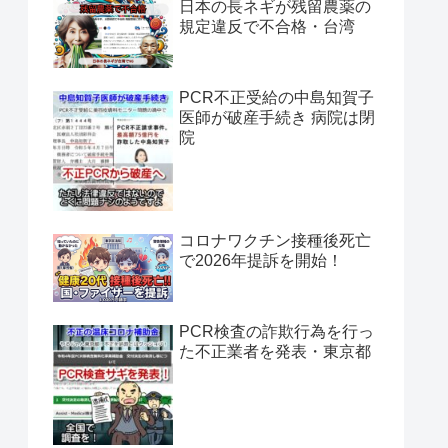
日本の長ネギが残留農薬の
規定違反で不合格・台湾
PCR不正受給の中島知賀子
医師が破産手続き 病院は閉
院
コロナワクチン接種後死亡
で2026年提訴を開始！
PCR検査の詐欺行為を行っ
た不正業者を発表・東京都