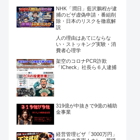
NHK「潤日」藍沢鵬程が逮
捕のビザ虚偽申請・番組削
除・日本のリスクを徹底解
説
人の理由はあてにならな
い・ストッキング実験・消
費者心理学
架空のコロナPCR詐欺
「ICheck」社長ら６人逮捕
319億が中抜きで9億の補助
金事業
経営管理ビザ「3000万円」