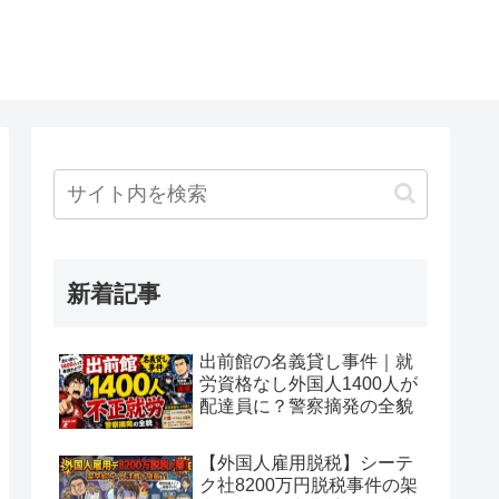
新着記事
出前館の名義貸し事件｜就
労資格なし外国人1400人が
配達員に？警察摘発の全貌
【外国人雇用脱税】シーテ
ク社8200万円脱税事件の架