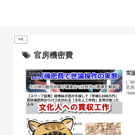
PR
官房機密費
世
ニュース
{ "@
官房機
"dat