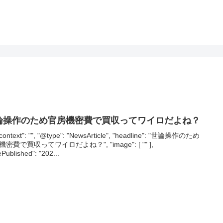
論操作のため官房機密費で買収ってワイロだよね？
context": "", "@type": "NewsArticle", "headline": "世論操作のため
密費で買収ってワイロだよね？", "image": [ "" ],
ePublished": "202...