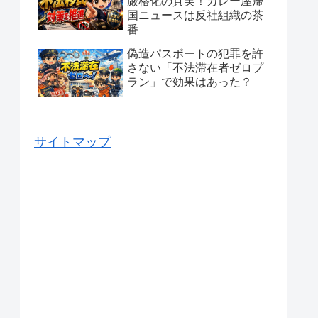
厳格化の真実！カレー屋帰
国ニュースは反社組織の茶
番
偽造パスポートの犯罪を許
さない「不法滞在者ゼロプ
ラン」で効果はあった？
サイトマップ