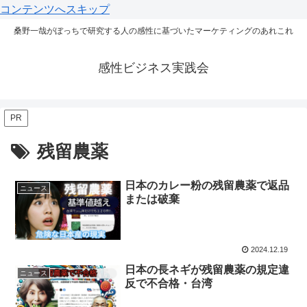
コンテンツへスキップ
桑野一哉がぼっちで研究する人の感性に基づいたマーケティングのあれこれ
感性ビジネス実践会
PR
残留農薬
日本のカレー粉の残留農薬で返品
ニュース
または破棄
2024.12.19
日本の長ネギが残留農薬の規定違
ニュース
反で不合格・台湾