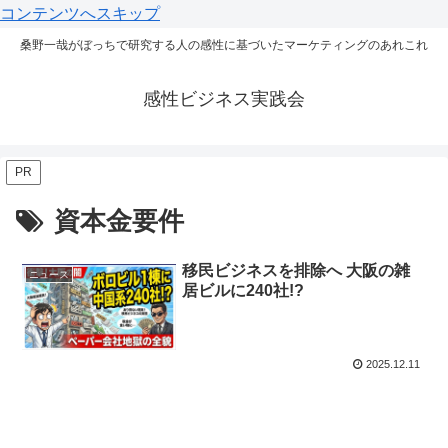
コンテンツへスキップ
桑野一哉がぼっちで研究する人の感性に基づいたマーケティングのあれこれ
感性ビジネス実践会
PR
資本金要件
移民ビジネスを排除へ 大阪の雑
ニュース
居ビルに240社!?
2025.12.11