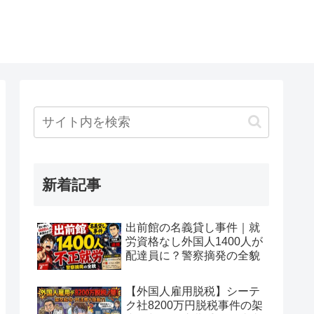
新着記事
出前館の名義貸し事件｜就
労資格なし外国人1400人が
配達員に？警察摘発の全貌
【外国人雇用脱税】シーテ
ク社8200万円脱税事件の架