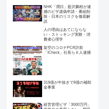
NHK「潤日」藍沢鵬程が逮
捕のビザ虚偽申請・番組削
除・日本のリスクを徹底解
説
人の理由はあてにならな
い・ストッキング実験・消
費者心理学
架空のコロナPCR詐欺
「ICheck」社長ら６人逮捕
319億が中抜きで9億の補助
金事業
経営管理ビザ「3000万円」