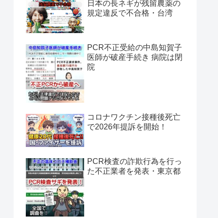
日本の長ネギが残留農薬の
規定違反で不合格・台湾
PCR不正受給の中島知賀子
医師が破産手続き 病院は閉
院
コロナワクチン接種後死亡
で2026年提訴を開始！
PCR検査の詐欺行為を行っ
た不正業者を発表・東京都