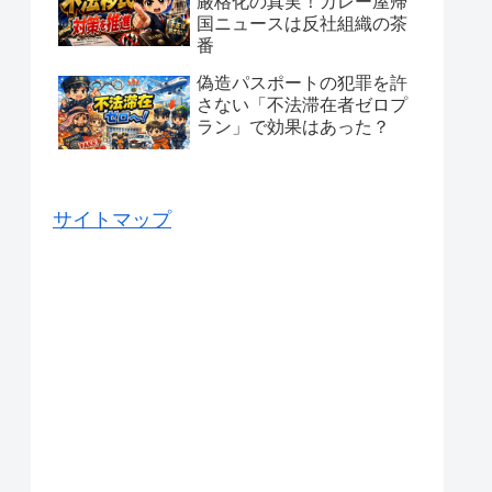
厳格化の真実！カレー屋帰
国ニュースは反社組織の茶
番
偽造パスポートの犯罪を許
さない「不法滞在者ゼロプ
ラン」で効果はあった？
サイトマップ