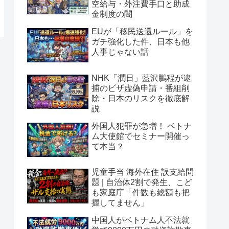
空給与・外注費手口と助成
金制度の闇
EUが「移民送還ルール」を
ガチ強化した件、日本も他
人事じゃない話
NHK「潤日」藍沢鵬程が逮
捕のビザ虚偽申請・番組削
除・日本のリスクを徹底解
説
外国人犯罪が急増！ ベトナ
ム大使館でセミナー開催っ
て本当？
児童手当 海外在住 誤支給問
題 | 自治体2割で発生、こど
も家庭庁「件数も総額も把
握してません」
中国人がベトナム人不法就