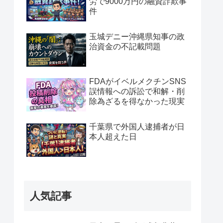
労で9000万円の融資詐欺事
件
玉城デニー沖縄県知事の政
治資金の不記載問題
FDAがイベルメクチンSNS
誤情報への訴訟で和解・削
除為ざるを得なかった現実
千葉県で外国人逮捕者が日
本人超えた日
人気記事