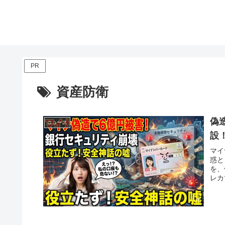
PR
資産防衛
偽
ニュース
設
マイ
惑と
を、
レカ