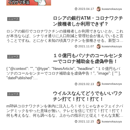
kuwanokazuya
2023.04.17
ロシアの銀行ATM・コロナワクチ
ニュース
ン接種者しか利用できず？
ロシアの銀行でコロナワクチンの接種者しか利用できないとか。これ
が本当ならば、シナリオ通りに人口削減と管理社会が進んでいると言
うことですね。とにかく未知の頃真ワクチンを接種させる。新型コロ
ナウイルスなんてどうでもよくなっているのでしょうね。プ...
kuwanokazuya
2021.11.07
１０億円もパソナのコールセンタ
ニュース
ーでコロナ補助金を虚偽申告！
{ "@context": "", "@type": "NewsArticle", "headline": "１０億円もパ
ソナのコールセンターでコロナ補助金を虚偽申告！", "image": [ "" ],
"datePublished":...
kuwanokazuya
2023.02.13
ウイルスなんてどうでもいいワク
ニュース
チン打て！打て！打て！
mRNAコロナワクチンを体内に注入しろ！そうじゃなきゃフェイクパ
ンデミックをやった意味が無い。テレビを信じて打て！打て！打て！
何も考えるな、何も調べるな、上からの指示だと従え！そんな支配者
層の思わくがよく分かりますね。何回打つかって？そりゃ...
kuwanokazuya
2021.12.15