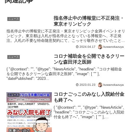
指名停止中の博報堂に不正発注・
ニュース
東京オリンピック
指名停止中の博報堂に不正発注・東京オリンピック金満イベントオリ
ンピック。東京都は入札が指名停止となっている博報堂へ、不正発
注。入札の不要な特命随意契約にて、こっそり敬作させていたことが
発覚。博報堂が指名停止になっていたのは、東京五輪・パラリ...
kuwanokazuya
2024.04.17
コロナ補助金を公開できるクリー
ニュース
ンな森田洋之医師
{ "@context": "", "@type": "NewsArticle", "headline": "コロナ補助金
を公開できるクリーンな森田洋之医師", "image": [ "" ],
"datePublished": "2023...
kuwanokazuya
2023.01.23
コロナごっこのみなし入院給付金
ニュース
も終了へ
{ "@context": "", "@type": "NewsArticle",
"headline": "コロナごっこのみなし入院給
付金も終了へ", "image": [ "" ],
"datePublished": "2023-04-...