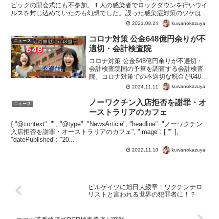
ピックの開会式にも不参加。１人の感染者でロックダウンを行いウイ
ルスを封じ込めていたのも幻想でした。誤った感染症対策のツケは大
きそうです。ニュージーランドがロックダウンで獲得したの...
kuwanokazuya
2021.08.24
コロナ対策 公金648億円余りが不
ニュース
適切・会計検査院
コロナ対策 公金648億円余りが不適切・
会計検査院国の予算を調査する会計検査
院。コロナ対策での不適切な税金が648億
円と調査結果。無意味なPCR検査、感染
kuwanokazuya
2024.11.11
を防ぐことのないマスク、そして被害が
爆夏しているmRNAワクチン。これらな
ノーワクチン入店拒否を謝罪・オ
ニュース
どに関わる税...
ーストラリアのカフェ
{ "@context": "", "@type": "NewsArticle", "headline": "ノーワクチン
入店拒否を謝罪・オーストラリアのカフェ", "image": [ "" ],
"datePublished": "20...
kuwanokazuya
2022.11.10
ビルゲイツに旭日大綬章！ワクチンテロ
リストと言われる世界の犯罪者に！？