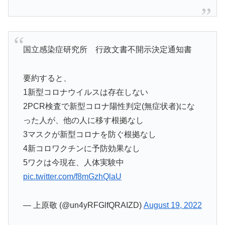
国立感染症研究所 行政文書不開示決定通知書
要約すると、
1新型コロナウイルスは存在しない
2PCR検査で新型コロナ陽性判定(無症状者)にな
った人が、他の人に移す根拠なし
3マスクが新型コロナを防ぐ根拠なし
4新コロワクチンに予防効果なし
5ワクは今現在、人体実験中
pic.twitter.com/f8mGzhQlaU
— 上原敬 (@un4yRFGlfQRAIZD)
August 19, 2022