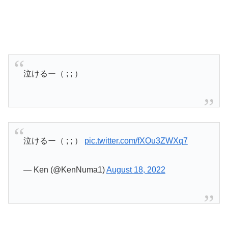
泣けるー（ ; ; ）
泣けるー（ ; ; ）
pic.twitter.com/fXOu3ZWXq7
— Ken (@KenNuma1)
August 18, 2022