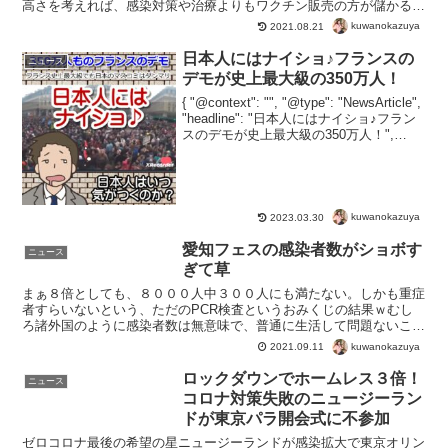
高さを考えれば、感染対策や治療よりもワクチン販売の方が儲かる
よ。病院や医療従事者、政治家よりも上の誰かが、こうなるよ...
kuwanokazuya
2021.08.21
日本人にはナイショ♪フランスの
ニュース
デモが史上最大級の350万人！
{ "@context": "", "@type": "NewsArticle",
"headline": "日本人にはナイショ♪フラン
スのデモが史上最大級の350万人！",
"image": [ "" ], "datePublished"...
kuwanokazuya
2023.03.30
愛知フェスの感染者数がショボす
ニュース
ぎて草
まぁ８倍としても、８０００人中３００人にも満たない。しかも重症
者すらいないという、ただのPCR検査というおみくじの結果ｗむし
ろ諸外国のように感染者数は無意味で、普通に生活して問題ないこと
が確認されただけというｗインチキの代名詞PCR検査で３...
kuwanokazuya
2021.09.11
ロックダウンでホームレス３倍！
ニュース
コロナ対策失敗のニュージーラン
ドが東京パラ開会式に不参加
ゼロコロナ最後の希望の星ニュージーランドが感染拡大で東京オリン