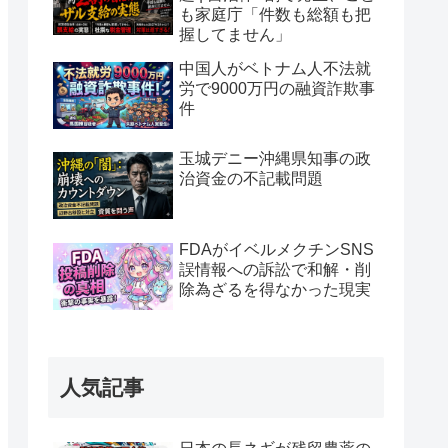
も家庭庁「件数も総額も把
握してません」
中国人がベトナム人不法就
労で9000万円の融資詐欺事
件
玉城デニー沖縄県知事の政
治資金の不記載問題
FDAがイベルメクチンSNS
誤情報への訴訟で和解・削
除為ざるを得なかった現実
人気記事