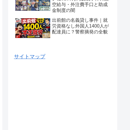
空給与・外注費手口と助成
金制度の闇
出前館の名義貸し事件｜就
労資格なし外国人1400人が
配達員に？警察摘発の全貌
サイトマップ