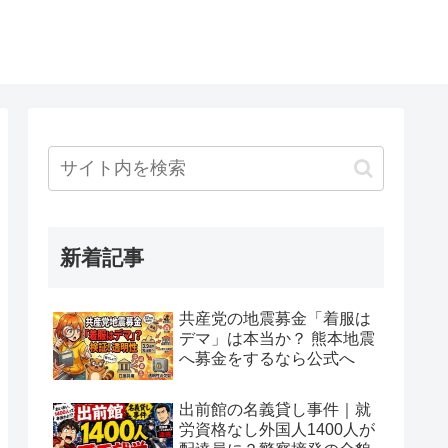
新着記事
共産党の地震募金「着服は
デマ」は本当か？ 熊本地震
へ募金をするなら公式へ
出前館の名義貸し事件｜就
労資格なし外国人1400人が