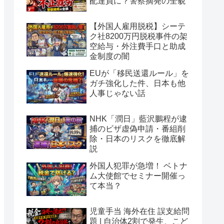
配達員に？警察摘発の全貌
【外国人雇用脱税】シーテ
ク社8200万円脱税事件の架
空給与・外注費手口と助成
金制度の闇
EUが「移民送還ルール」を
ガチ強化した件、日本も他
人事じゃない話
NHK「潤日」藍沢鵬程が逮
捕のビザ虚偽申請・番組削
除・日本のリスクを徹底解
説
外国人犯罪が急増！ ベトナ
ム大使館でセミナー開催っ
て本当？
児童手当 海外在住 誤支給問
題 | 自治体2割で発生、こど