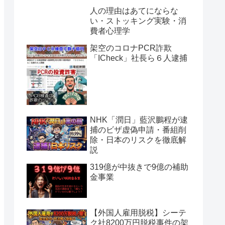
人の理由はあてにならな
い・ストッキング実験・消
費者心理学
架空のコロナPCR詐欺
「ICheck」社長ら６人逮捕
NHK「潤日」藍沢鵬程が逮
捕のビザ虚偽申請・番組削
除・日本のリスクを徹底解
説
319億が中抜きで9億の補助
金事業
【外国人雇用脱税】シーテ
ク社8200万円脱税事件の架