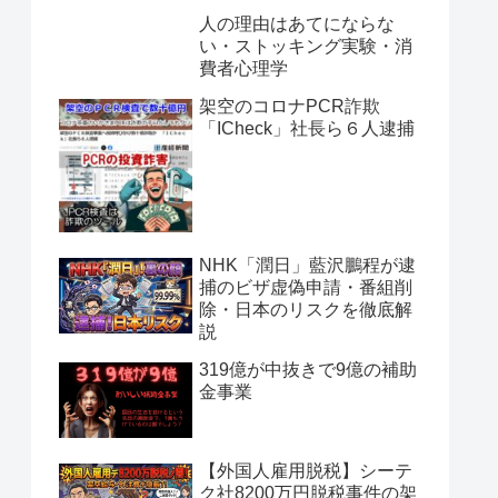
人の理由はあてにならな
い・ストッキング実験・消
費者心理学
架空のコロナPCR詐欺
「ICheck」社長ら６人逮捕
NHK「潤日」藍沢鵬程が逮
捕のビザ虚偽申請・番組削
除・日本のリスクを徹底解
説
319億が中抜きで9億の補助
金事業
【外国人雇用脱税】シーテ
ク社8200万円脱税事件の架