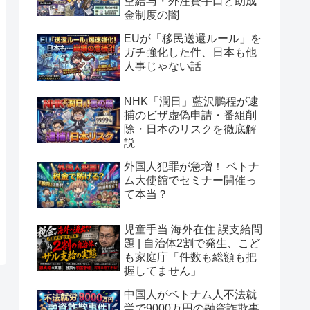
空給与・外注費手口と助成
金制度の闇
EUが「移民送還ルール」を
ガチ強化した件、日本も他
人事じゃない話
NHK「潤日」藍沢鵬程が逮
捕のビザ虚偽申請・番組削
除・日本のリスクを徹底解
説
外国人犯罪が急増！ ベトナ
ム大使館でセミナー開催っ
て本当？
児童手当 海外在住 誤支給問
題 | 自治体2割で発生、こど
も家庭庁「件数も総額も把
握してません」
中国人がベトナム人不法就
労で9000万円の融資詐欺事