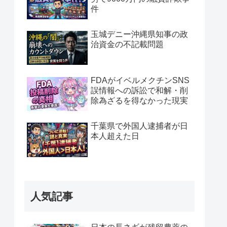
件
玉城デニー沖縄県知事の政
治資金の不記載問題
FDAがイベルメクチンSNS
誤情報への訴訟で和解・削
除為ざるを得なかった現実
千葉県で外国人逮捕者が日
本人超えた日
人気記事