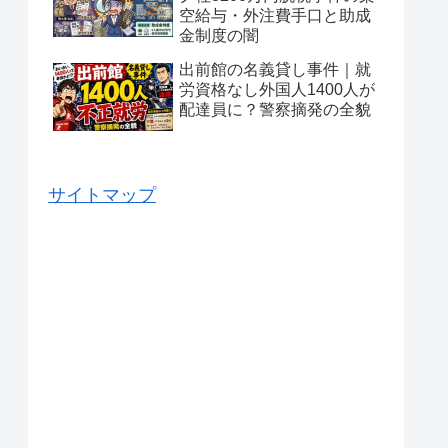
空給与・外注費手口と助成
金制度の闇
出前館の名義貸し事件｜就
労資格なし外国人1400人が
配達員に？警察摘発の全貌
サイトマップ