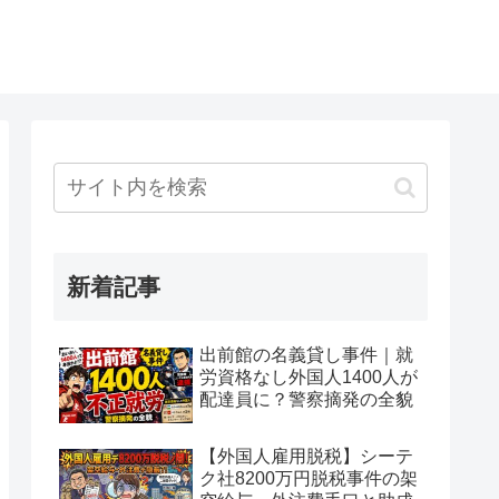
新着記事
出前館の名義貸し事件｜就
労資格なし外国人1400人が
配達員に？警察摘発の全貌
【外国人雇用脱税】シーテ
ク社8200万円脱税事件の架