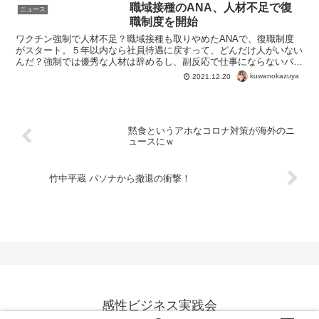
職域接種のANA、人材不足で復
ニュース
職制度を開始
ワクチン強制で人材不足？職域接種も取りやめたANAで、復職制度
がスタート。５年以内なら社員待遇に戻すって、どんだけ人がいない
んだ？強制では優秀な人材は辞めるし、副反応で仕事にならないパイ
ロットやCAもいるんでしょうね。それともこれから起きる...
kuwanokazuya
2021.12.20
黙食というアホなコロナ対策が海外のニ
ュースにｗ
竹中平蔵 パソナから撤退の衝撃！
感性ビジネス実践会