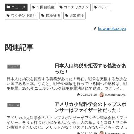
ニュース
３回目接種
コロナワクチン
ペルー
ワクチン後遺症
接種証明
追加接種
kuwanokazuya
関連記事
日本人は納税を拒否する義務があ
ニュース
った！
日本人は納税を拒否する義務があった！現在、戦争を支援する数少な
い国である日本。なんと、戦争や虐殺を行っている国への納税は、戦
争犯罪。1946年ニュルンベルク戦争犯罪法廷にて結論。ウクライナ
やイスラエルに資金提供している犯罪国家が日本。特捜は...
kuwanokazuya
2024.03.16
アメリカ小児科学会のトップスポ
ニュース
ンサーはファイザー社だった！
アメリカ小児科学会ののトップスポンサーがワクチン製薬会社のファ
イザー。そりゃ打つだけ儲かるんだから、人の命よりもコロナワクチ
ン接種させたいよね。メリットがなくリスクしかない子どもへのワク
チン、こういうビジネスモデルが理由だったわけですね。し...
kuwanokazuya
2021.09.29