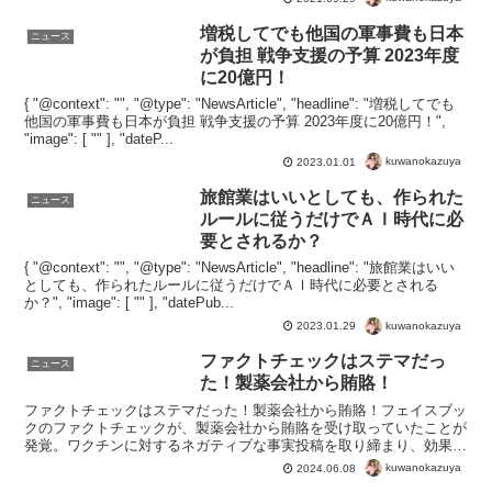
増税してでも他国の軍事費も日本
ニュース
が負担 戦争支援の予算 2023年度
に20億円！
{ "@context": "", "@type": "NewsArticle", "headline": "増税してでも
他国の軍事費も日本が負担 戦争支援の予算 2023年度に20億円！",
"image": [ "" ], "dateP...
kuwanokazuya
2023.01.01
旅館業はいいとしても、作られた
ニュース
ルールに従うだけでＡＩ時代に必
要とされるか？
{ "@context": "", "@type": "NewsArticle", "headline": "旅館業はいい
としても、作られたルールに従うだけでＡＩ時代に必要とされる
か？", "image": [ "" ], "datePub...
kuwanokazuya
2023.01.29
ファクトチェックはステマだっ
ニュース
た！製薬会社から賄賂！
ファクトチェックはステマだった！製薬会社から賄賂！フェイスブッ
クのファクトチェックが、製薬会社から賄賂を受け取っていたことが
発覚。ワクチンに対するネガティブな事実投稿を取り締まり、効果が
あり安全であると虚偽を広めるためのステマでした。 日本...
kuwanokazuya
2024.06.08