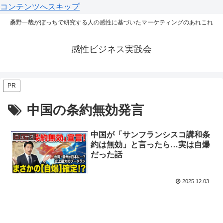
コンテンツへスキップ
桑野一哉がぼっちで研究する人の感性に基づいたマーケティングのあれこれ
感性ビジネス実践会
PR
中国の条約無効発言
中国が「サンフランシスコ講和条
ニュース
約は無効」と言ったら…実は自爆
だった話
2025.12.03