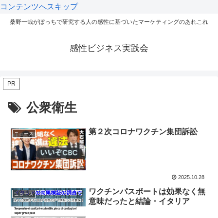
コンテンツへスキップ
桑野一哉がぼっちで研究する人の感性に基づいたマーケティングのあれこれ
感性ビジネス実践会
PR
公衆衛生
第２次コロナワクチン集団訴訟
ニュース
2025.10.28
ワクチンパスポートは効果なく無
ニュース
意味だったと結論・イタリア