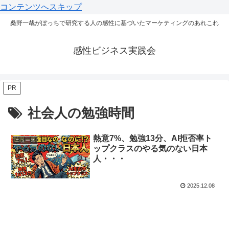
コンテンツへスキップ
桑野一哉がぼっちで研究する人の感性に基づいたマーケティングのあれこれ
感性ビジネス実践会
PR
社会人の勉強時間
熱意7%、勉強13分、AI拒否率ト
ニュース
ップクラスのやる気のない日本
人・・・
2025.12.08