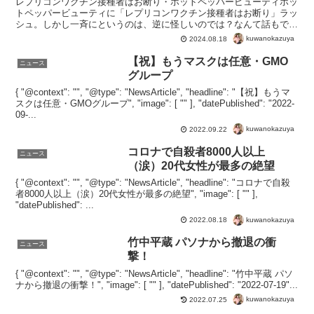
レプリコンワクチン接種者はお断り・ホットペッパービューティホッ
トペッパービューティに「レプリコンワクチン接種者はお断り」ラッ
シュ。しかし一斉にというのは、逆に怪しいのでは？なんて話もでた
りして。治験でも危険性を証明され、シェディングによるゾ...
kuwanokazuya
2024.08.18
【祝】もうマスクは任意・GMO
ニュース
グループ
{ "@context": "", "@type": "NewsArticle", "headline": "【祝】もうマ
スクは任意・GMOグループ", "image": [ "" ], "datePublished": "2022-
09-...
kuwanokazuya
2022.09.22
コロナで自殺者8000人以上
ニュース
（涙）20代女性が最多の絶望
{ "@context": "", "@type": "NewsArticle", "headline": "コロナで自殺
者8000人以上（涙）20代女性が最多の絶望", "image": [ "" ],
"datePublished": ...
kuwanokazuya
2022.08.18
竹中平蔵 パソナから撤退の衝
ニュース
撃！
{ "@context": "", "@type": "NewsArticle", "headline": "竹中平蔵 パソ
ナから撤退の衝撃！", "image": [ "" ], "datePublished": "2022-07-19"...
kuwanokazuya
2022.07.25