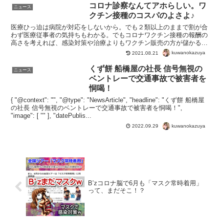
コロナ診察なんてアホらしい。ワ
ニュース
クチン接種のコスパのよさよ♪
医療ひっ迫は病院が対応をしないから。でも２類以上のままで割が合
わず医療従事者の気持ちもわかる。でもコロナワクチン接種の報酬の
高さを考えれば、感染対策や治療よりもワクチン販売の方が儲かる
よ。病院や医療従事者、政治家よりも上の誰かが、こうなるよ...
kuwanokazuya
2021.08.21
くず餅 船橋屋の社長 信号無視の
ニュース
ベントレーで交通事故で被害者を
恫喝！
{ "@context": "", "@type": "NewsArticle", "headline": "くず餅 船橋屋
の社長 信号無視のベントレーで交通事故で被害者を恫喝！",
"image": [ "" ], "datePublis...
kuwanokazuya
2022.09.29
B’zコロナ脳で6月も「マスク常時着用」
って、まだそこ！？