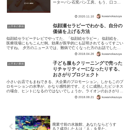
ーターパン石窯パン工房。もう、口コミ
数が１０００を超えてるって、どんだけ
お客さんに支持されてるんだか・・・し
かも、千葉県で１店舗あたりの売上が１
kuwanokazuya
2020.11.10
位のパン屋！平均的なパ...
似顔瀬セラピーでわかる、自分の
お手本の事例
価値を上げる方法
似顔絵セラピーテレビでやってた、「似顔絵セラピー」 似顔絵を、
医療現場にもちこんだ例。効果が医学的にも証明されてるってすごい
ですね。 夕方のニュースでは、難病で亡くなった方のお話でした。
似顔絵でそんな重い話なのか！？ と思ったんですが、まさ...
kuwanokazuya
2018.04.26
子ども服もクリーニングで売った
お手本の事例
りチャリティーになったりする、
おさがりプロジェクト
小さいお店でもまねできる、大企業のプロモーション。しかもこのプ
ロモーションの水準が、かなり感性的です。とくに成熟したビジネス
の場合、ヒントになるのではないでしょうか。ライオンのおさがりプ
ロジェクトテレビCMでみかけたキャンペーン【】特に子ど...
kuwanokazuya
2018.08.21
廃業寸前の水族館、あなたならどうす
る？成功した人は「人」を見た。