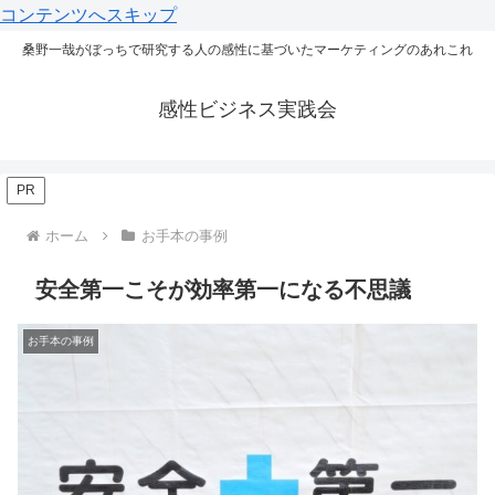
コンテンツへスキップ
桑野一哉がぼっちで研究する人の感性に基づいたマーケティングのあれこれ
感性ビジネス実践会
PR
ホーム
お手本の事例
安全第一こそが効率第一になる不思議
お手本の事例