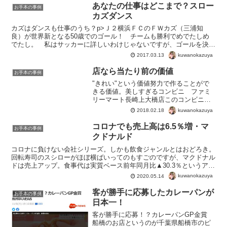
あなたの仕事はどこまで？スロー
お手本の事例
カズダンス
カズはダンスも仕事のうち？p>Ｊ２横浜ＦＣのＦＷカズ（三浦知
良）が世界新となる50歳でのゴール！ チームも勝利でめでたしめ
でたし。 私はサッカーに詳しいわけじゃないですが、ゴールを決め
た後のカズダンスはすごいなと思いますね。は50歳と５日の...
kuwanokazuya
2017.03.13
店なら当たり前の価値
お手本の事例
"きれい"という価値努力で作ることがで
きる価値。美しすぎるコンビニ ファミ
リーマート長崎上大橋店このコンビニ、
商品の並べ方が美しいってだけで、ニュ
kuwanokazuya
2018.02.18
ースになっておる。 でも、「商品の並べ
方が美しいってだけ」ができないのが普
コロナでも売上高は6.5％増・マ
お手本の事例
通だから、ニュースに...
クドナルド
コロナに負けない会社シリーズ。しかも飲食ジャンルとはおどろき。
回転寿司のスシローがほぼ横ばいってのもすごのですが、マクドナル
ドは売上アップ。食事代は実質ベース前年同月比▲30.3％というアン
ケートからすると、売上アップはありえません。理由は...
kuwanokazuya
2020.05.14
客が勝手に応募したカレーパンが
お手本の事例
日本一！
客が勝手に応募！？カレーパンGP金賞
船橋のお店というのが千葉県船橋市のピ