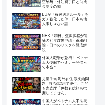
空給与・外注費手口と助成
金制度の闇
EUが「移民送還ルール」を
ガチ強化した件、日本も他
人事じゃない話
NHK「潤日」藍沢鵬程が逮
捕のビザ虚偽申請・番組削
除・日本のリスクを徹底解
説
外国人犯罪が急増！ ベトナ
ム大使館でセミナー開催っ
て本当？
児童手当 海外在住 誤支給問
題 | 自治体2割で発生、こど
も家庭庁「件数も総額も把
握してません」
中国人がベトナム人不法就