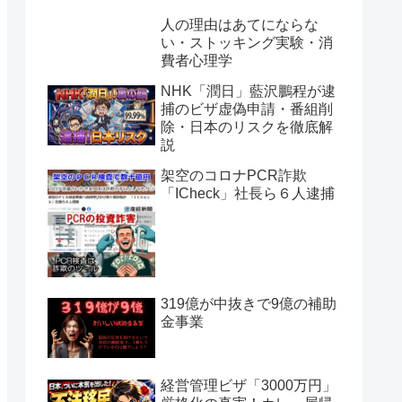
人の理由はあてにならな
い・ストッキング実験・消
費者心理学
NHK「潤日」藍沢鵬程が逮
捕のビザ虚偽申請・番組削
除・日本のリスクを徹底解
説
架空のコロナPCR詐欺
「ICheck」社長ら６人逮捕
319億が中抜きで9億の補助
金事業
経営管理ビザ「3000万円」