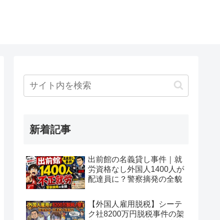
新着記事
出前館の名義貸し事件｜就
労資格なし外国人1400人が
配達員に？警察摘発の全貌
【外国人雇用脱税】シーテ
ク社8200万円脱税事件の架