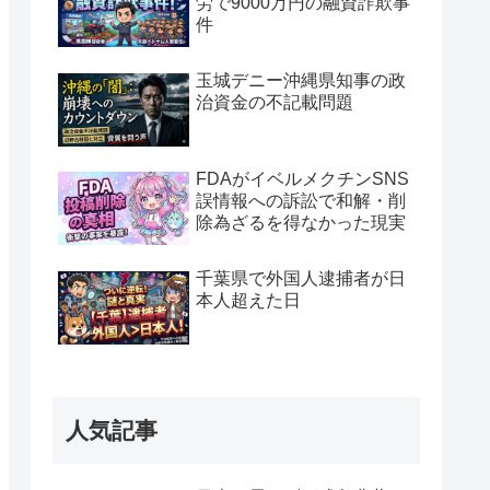
労で9000万円の融資詐欺事
件
玉城デニー沖縄県知事の政
治資金の不記載問題
FDAがイベルメクチンSNS
誤情報への訴訟で和解・削
除為ざるを得なかった現実
千葉県で外国人逮捕者が日
本人超えた日
人気記事