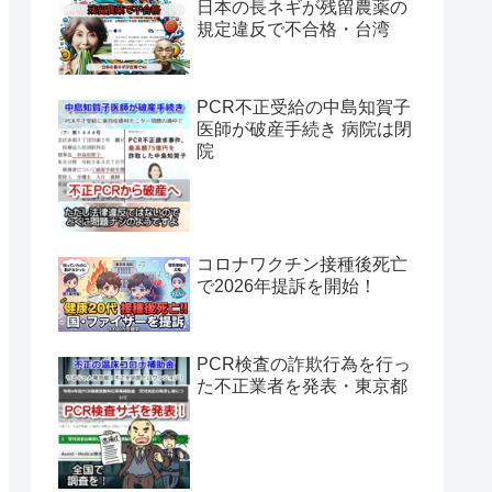
日本の長ネギが残留農薬の
規定違反で不合格・台湾
PCR不正受給の中島知賀子
医師が破産手続き 病院は閉
院
コロナワクチン接種後死亡
で2026年提訴を開始！
PCR検査の詐欺行為を行っ
た不正業者を発表・東京都